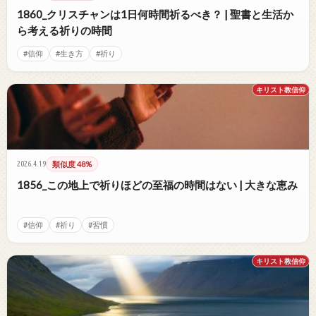
1860_クリスチャンは1日何時間祈るべき？ | 聖書と生活か
ら考える祈りの時間
#信仰
#生き方
#祈り
キリスト教信仰
2026.4.19
類似度 48%
1856_この地上で祈りほどの至福の時間はない | 大きな恵み
#信仰
#祈り
#習慣
キリスト教信仰