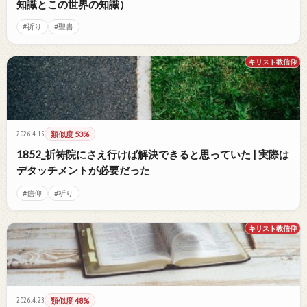
知識とこの世界の知識）
#祈り
#聖書
キリスト教信仰
2026.4.15
類似度 53%
1852_祈祷院にさえ行けば解決できると思っていた | 実際は
デタッチメントが必要だった
#信仰
#祈り
キリスト教信仰
2026.4.23
類似度 48%