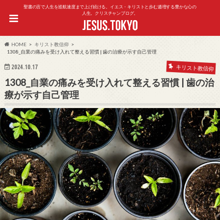
聖書の言で人生を巡航速度まで上げ続ける。イエス・キリストと歩む逓増する豊かな心の
人生。クリスチャンブログ。
HOME
キリスト教信仰
1308_自業の痛みを受け入れて整える習慣 | 歯の治療が示す自己管理
2024.10.17
キリスト教信仰
1308_自業の痛みを受け入れて整える習慣 | 歯の治
療が示す自己管理