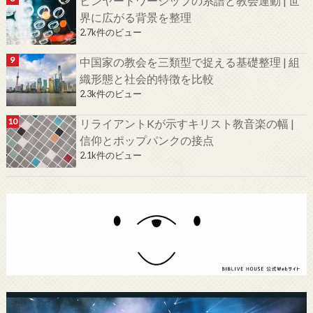
ビンヤードワーシップの系譜と教会運動 | 世
界に広がる背景を整理
2.7k件のビュー
中国家の教会を三類型で捉える基礎整理 | 組
織形態と社会的特徴を比較
2.3k件のビュー
リライアントKが示すキリスト教音楽の幅 |
信仰とポップパンクの接点
2.1k件のビュー