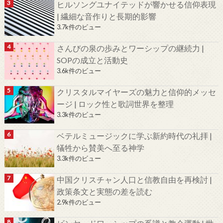
ヒルソングユナイテッドが響かせる信仰表現
| 繊細な音作りと長期的影響
3.7k件のビュー
さんびの泉の歩みとワーシップの継続力 |
SOPの成立と活動史
3.6k件のビュー
クリスタルマイヤーズの魅力と信仰的メッセ
ージ | ロック性と歌詞世界を整理
3.3k件のビュー
ベテルミュージックに学ぶ新約時代の礼拝 |
犠牲から賛美へ至る神学
3.3k件のビュー
中国クリスチャン人口と信教自由を再検討 |
政策条文と実態の差を読む
2.9k件のビュー