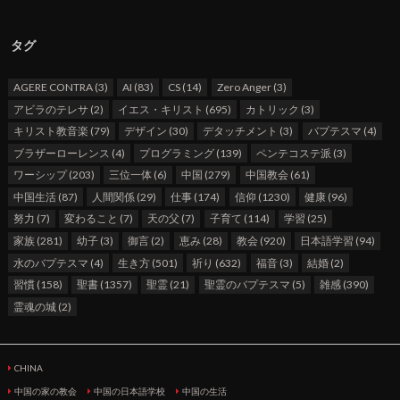
タグ
AGERE CONTRA
(3)
AI
(83)
CS
(14)
Zero Anger
(3)
アビラのテレサ
(2)
イエス・キリスト
(695)
カトリック
(3)
キリスト教音楽
(79)
デザイン
(30)
デタッチメント
(3)
バプテスマ
(4)
ブラザーローレンス
(4)
プログラミング
(139)
ペンテコステ派
(3)
ワーシップ
(203)
三位一体
(6)
中国
(279)
中国教会
(61)
中国生活
(87)
人間関係
(29)
仕事
(174)
信仰
(1230)
健康
(96)
努力
(7)
変わること
(7)
天の父
(7)
子育て
(114)
学習
(25)
家族
(281)
幼子
(3)
御言
(2)
恵み
(28)
教会
(920)
日本語学習
(94)
水のバプテスマ
(4)
生き方
(501)
祈り
(632)
福音
(3)
結婚
(2)
習慣
(158)
聖書
(1357)
聖霊
(21)
聖霊のバプテスマ
(5)
雑感
(390)
霊魂の城
(2)
CHINA
中国の家の教会
中国の日本語学校
中国の生活