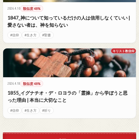
2026.4.10
類似度 48%
1847_神について知っているだけの人は信用しなくていい |
愛さない者は、神を知らない
#信仰
#生き方
#聖書
キリスト教信仰
2026.4.18
類似度 48%
1855_イグナチオ・デ・ロヨラの「霊操」から学ぼうと思
った理由 | 本当に大切なこと
#信仰
#生き方
#祈り