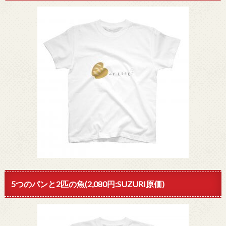
5つのパンと2匹の魚(2,080円:SUZURI原価)