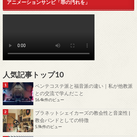
アニメーションサンビ「罪の汚れを」
人気記事トップ10
ペンテコステ派と福音派の違い｜私が他教派
との交流で学んだこと
16.4k件のビュー
プラネットシェイカーズの教会性と音楽性 |
教会バンドとしての特徴
5.9k件のビュー