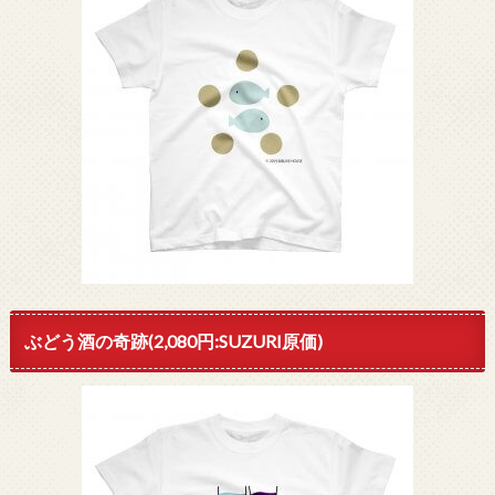
ぶどう酒の奇跡(2,080円:SUZURI原価)