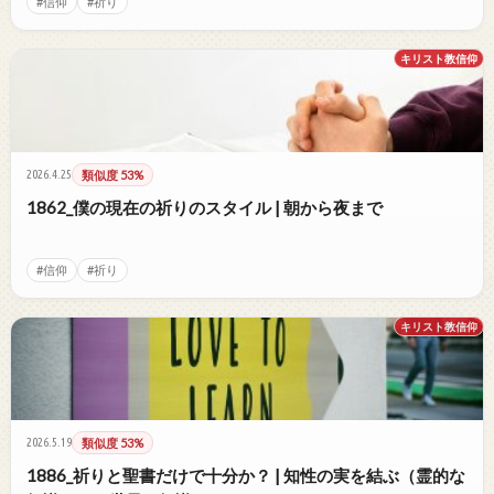
#信仰
#祈り
キリスト教信仰
2026.4.25
類似度 53%
1862_僕の現在の祈りのスタイル | 朝から夜まで
#信仰
#祈り
キリスト教信仰
2026.5.19
類似度 53%
1886_祈りと聖書だけで十分か？ | 知性の実を結ぶ（霊的な