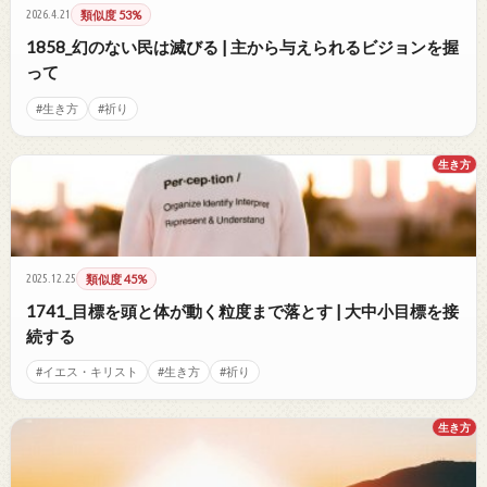
2026.4.21
類似度 53%
1858_幻のない民は滅びる | 主から与えられるビジョンを握
って
#生き方
#祈り
生き方
2025.12.25
類似度 45%
1741_目標を頭と体が動く粒度まで落とす | 大中小目標を接
続する
#イエス・キリスト
#生き方
#祈り
生き方