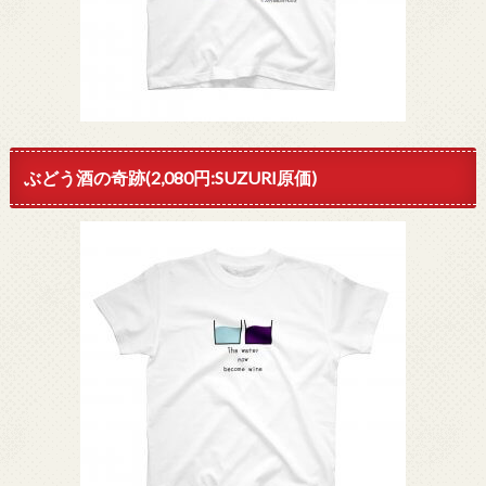
ぶどう酒の奇跡(2,080円:SUZURI原価)