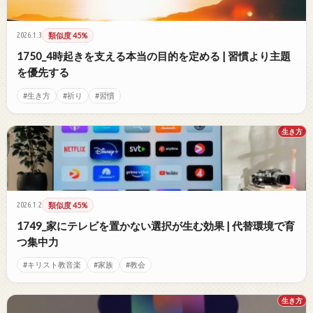
2026.1.3
類似度 45%
1750_4時起きを支える本当の目的を定める | 習慣より主題
を優先する
#生き方
#祈り
#習慣
生き方
2026.1.2
類似度 45%
1749_家にテレビを置かない選択が生む効果 | 代替環境で育
つ集中力
#キリスト教音楽
#家族
#教会
生き方