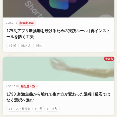
2026.2.15
類似度 45%
1793_アプリ断捨離を続けるための実践ルール | 再インスト
ールを防ぐ工夫
#学習
#生き方
#祈り
生き方
2025.12.17
類似度 45%
1733_刺激主義から離れて生き方が変わった過程 | 反応では
なく選択へ進む
#キリスト教音楽
#中国
#生き方