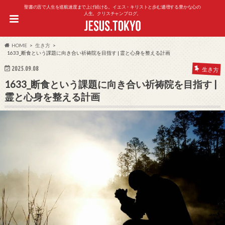
聖書の言で人生を巡航速度まで上げ続ける。イエス・キリストと歩む逓増する豊かな心の
人生。クリスチャンブログ。
HOME
生き方
1633_断食という課題に向き合い祈祷院を目指す | 霊と心身を整える計画
2025.09.08
生き方
1633_断食という課題に向き合い祈祷院を目指す |
霊と心身を整える計画