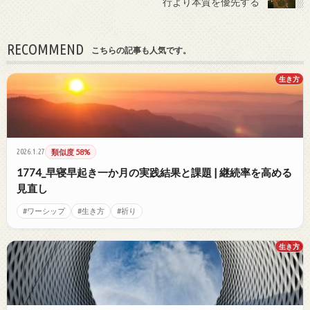
行より本質を優先する
RECOMMEND
こちらの記事も人気です。
生き方
2026.1.27
類似度 58%
1774_早寝早起き一か月の実践結果と課題 | 継続率を高める
見直し
#ワーシップ
#生き方
#祈り
生き方