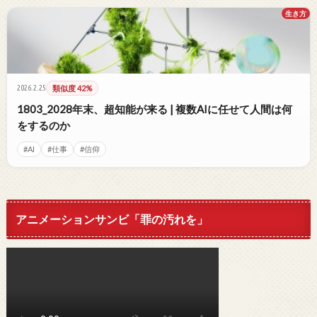
生き方
2026.2.25
類似度 42%
1803_2028年末、超知能が来る | 複数AIに任せて人間は何
をするのか
#AI
#仕事
#信仰
アニメーションサンビ「罪の汚れを」