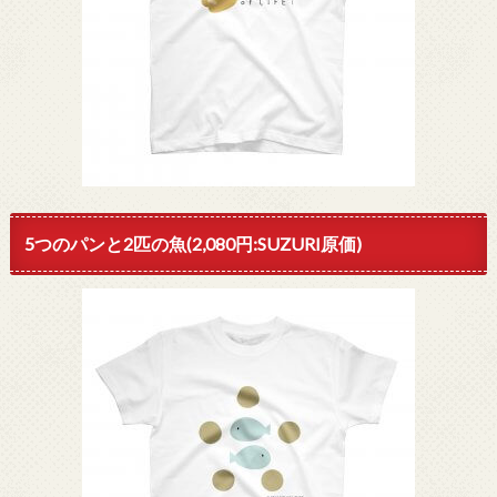
5つのパンと2匹の魚(2,080円:SUZURI原価)