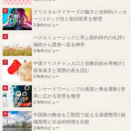
クリスタルマイヤーズの魅力と信仰的メッセ
ージ | ロック性と歌詞世界を整理
3.3k件のビュー
ベテルミュージックに学ぶ新約時代の礼拝 |
犠牲から賛美へ至る神学
3.3k件のビュー
中国クリスチャン人口と信教自由を再検討 |
政策条文と実態の差を読む
2.9k件のビュー
ビンヤードワーシップの系譜と教会運動 | 世
界に広がる背景を整理
2.7k件のビュー
中国家の教会を三類型で捉える基礎整理 | 組
織形態と社会的特徴を比較
2.3k件のビュー