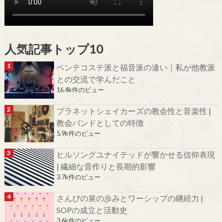
人気記事トップ10
ペンテコステ派と福音派の違い｜私が他教派
との交流で学んだこと
16.4k件のビュー
プラネットシェイカーズの教会性と音楽性 |
教会バンドとしての特徴
5.9k件のビュー
ヒルソングユナイテッドが響かせる信仰表現
| 繊細な音作りと長期的影響
3.7k件のビュー
さんびの泉の歩みとワーシップの継続力 |
SOPの成立と活動史
3.6k件のビュー