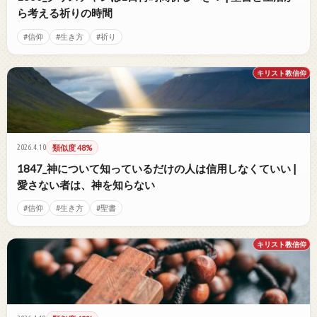
ら考える祈りの時間
#信仰
#生き方
#祈り
キリスト教信仰
2026.4.10
類似度 48%
1847_神について知っているだけの人は信用しなくていい |
愛さない者は、神を知らない
#信仰
#生き方
#聖書
キリスト教信仰