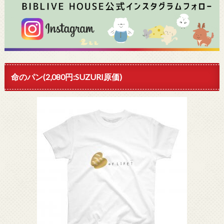
命のパン(2,080円:SUZURI原価)