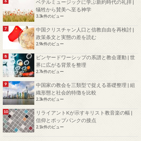
ベテルミュージックに学ぶ新約時代の礼拝 |
犠牲から賛美へ至る神学
3.3k件のビュー
中国クリスチャン人口と信教自由を再検討 |
政策条文と実態の差を読む
2.9k件のビュー
ビンヤードワーシップの系譜と教会運動 | 世
界に広がる背景を整理
2.7k件のビュー
中国家の教会を三類型で捉える基礎整理 | 組
織形態と社会的特徴を比較
2.3k件のビュー
リライアントKが示すキリスト教音楽の幅 |
信仰とポップパンクの接点
2.1k件のビュー