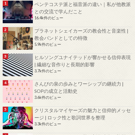
ペンテコステ派と福音派の違い｜私が他教派
との交流で学んだこと
16.4k件のビュー
プラネットシェイカーズの教会性と音楽性 |
教会バンドとしての特徴
5.9k件のビュー
ヒルソングユナイテッドが響かせる信仰表現
| 繊細な音作りと長期的影響
3.7k件のビュー
さんびの泉の歩みとワーシップの継続力 |
SOPの成立と活動史
3.6k件のビュー
クリスタルマイヤーズの魅力と信仰的メッセ
ージ | ロック性と歌詞世界を整理
3.3k件のビュー