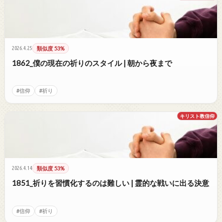
2026.4.25
類似度 53%
1862_僕の現在の祈りのスタイル | 朝から夜まで
#信仰
#祈り
キリスト教信仰
2026.4.14
類似度 53%
1851_祈りを習慣化するのは難しい | 霊的な戦いに出る決意
#信仰
#祈り