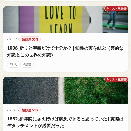
キリスト教信仰
2026.5.19
類似度 53%
1886_祈りと聖書だけで十分か？ | 知性の実を結ぶ（霊的な
知識とこの世界の知識）
#祈り
#聖書
キリスト教信仰
2026.4.15
類似度 53%
1852_祈祷院にさえ行けば解決できると思っていた | 実際は
デタッチメントが必要だった