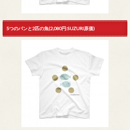
5つのパンと2匹の魚(2,080円:SUZURI原価)