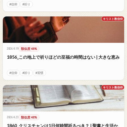
#信仰
#祈り
キリスト教信仰
2026.4.19
類似度 48%
1856_この地上で祈りほどの至福の時間はない | 大きな恵み
#信仰
#祈り
#習慣
キリスト教信仰
2026.4.23
類似度 48%
1860_クリスチャンは1日何時間祈るべき？ | 聖書と生活か