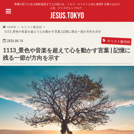
聖書の言で人生を巡航速度まで上げ続ける。イエス・キリストと歩む逓増する豊かな心の
人生。クリスチャンブログ。
HOME
キリスト教信仰
1113_景色や音楽を超えて心を動かす言葉 | 記憶に残る一節が方向を示す
2024.04.14
キリスト教信仰
1113_景色や音楽を超えて心を動かす言葉 | 記憶に
残る一節が方向を示す