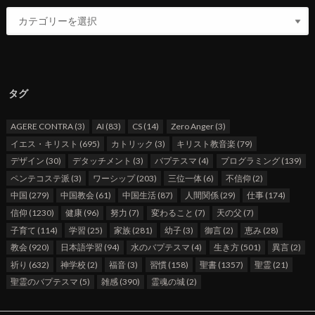
タグ
AGERE CONTRA
(3)
AI
(83)
CS
(14)
Zero Anger
(3)
イエス・キリスト
(695)
カトリック
(3)
キリスト教音楽
(79)
デザイン
(30)
デタッチメント
(3)
バプテスマ
(4)
プログラミング
(139)
ペンテコステ派
(3)
ワーシップ
(203)
三位一体
(6)
不信仰
(2)
中国
(279)
中国教会
(61)
中国生活
(87)
人間関係
(29)
仕事
(174)
信仰
(1230)
健康
(96)
努力
(7)
変わること
(7)
天の父
(7)
子育て
(114)
学習
(25)
家族
(281)
幼子
(3)
御言
(2)
恵み
(28)
教会
(920)
日本語学習
(94)
水のバプテスマ
(4)
生き方
(501)
異言
(2)
祈り
(632)
神学校
(2)
福音
(3)
習慣
(158)
聖書
(1357)
聖霊
(21)
聖霊のバプテスマ
(5)
雑感
(390)
霊魂の城
(2)