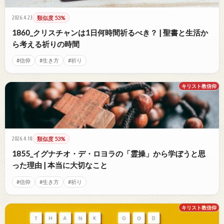
2026.4.23
類似度 53%
1860_クリスチャンは1日何時間祈るべき？ | 聖書と生活か
ら考える祈りの時間
#信仰
#生き方
#祈り
キリスト教信仰
2026.4.18
類似度 53%
1855_イグナチオ・デ・ロヨラの「霊操」から学ぼうと思
った理由 | 本当に大切なこと
#信仰
#生き方
#祈り
キリスト教信仰