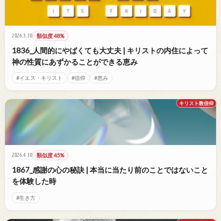
2026.3.30
類似度 48%
1836_人間的にやばくても大丈夫 | キリストの内住によって
神の性質にあずかることができる恵み
#イエス・キリスト
#信仰
#恵み
キリスト教信仰
2026.4.30
類似度 45%
1867_感謝の心の秘訣 | 本当に当たり前のことではないこと
を体験した時
#生き方