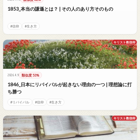
1853_本当の謙遜とは？ | その人のあり方そのもの
#信仰
#生き方
キリスト教信仰
2026.4.9
類似度 53%
1846_日本にリバイバルが起きない理由の一つ | 理想論に打
ち勝つ
#リバイバル
#信仰
#生き方
キリスト教信仰