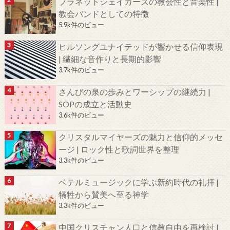
プラネットシェイカーズの教会性と音楽性 |
教会バンドとしての特徴
5.9k件のビュー
ヒルソングユナイテッドが響かせる信仰表現
| 繊細な音作りと長期的影響
3.7k件のビュー
さんびの泉の歩みとワーシップの継続力 |
SOPの成立と活動史
3.6k件のビュー
クリスタルマイヤーズの魅力と信仰的メッセ
ージ | ロック性と歌詞世界を整理
3.3k件のビュー
ベテルミュージックに学ぶ新約時代の礼拝 |
犠牲から賛美へ至る神学
3.3k件のビュー
中国クリスチャン人口と信教自由を再検討 |