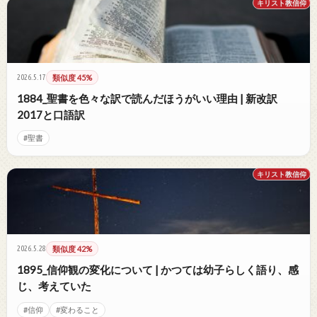
キリスト教信仰
2026.5.17
類似度 45%
1884_聖書を色々な訳で読んだほうがいい理由 | 新改訳
2017と口語訳
#聖書
キリスト教信仰
2026.5.28
類似度 42%
1895_信仰観の変化について | かつては幼子らしく語り、感
じ、考えていた
#信仰
#変わること