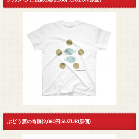
ぶどう酒の奇跡(2,080円:SUZURI原価)