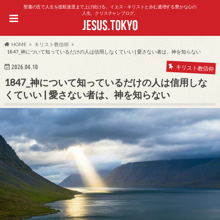
聖書の言で人生を巡航速度まで上げ続ける。イエス・キリストと歩む逓増する豊かな心の
人生。クリスチャンブログ。
HOME
キリスト教信仰
1847_神について知っているだけの人は信用しなくていい | 愛さない者は、神を知らない
2026.04.10
キリスト教信仰
1847_神について知っているだけの人は信用しな
くていい | 愛さない者は、神を知らない