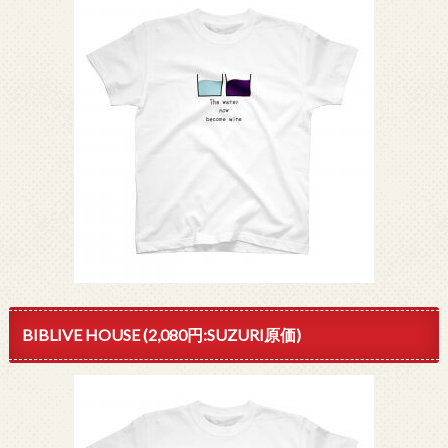
BIBLIVE HOUSE (2,080円:SUZURI原価)