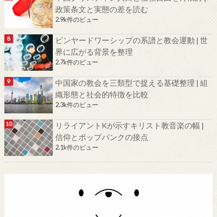
政策条文と実態の差を読む
2.9k件のビュー
ビンヤードワーシップの系譜と教会運動 | 世
界に広がる背景を整理
2.7k件のビュー
中国家の教会を三類型で捉える基礎整理 | 組
織形態と社会的特徴を比較
2.3k件のビュー
リライアントKが示すキリスト教音楽の幅 |
信仰とポップパンクの接点
2.1k件のビュー