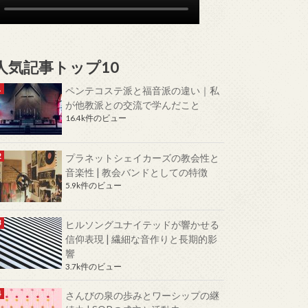
人気記事トップ10
ペンテコステ派と福音派の違い｜私
が他教派との交流で学んだこと
16.4k件のビュー
プラネットシェイカーズの教会性と
音楽性 | 教会バンドとしての特徴
5.9k件のビュー
ヒルソングユナイテッドが響かせる
信仰表現 | 繊細な音作りと長期的影
響
3.7k件のビュー
さんびの泉の歩みとワーシップの継