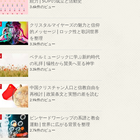
続力 | SOPの成立と活動史
3.6k件のビュー
クリスタルマイヤーズの魅力と信仰
的メッセージ | ロック性と歌詞世界
を整理
3.3k件のビュー
ベテルミュージックに学ぶ新約時代
の礼拝 | 犠牲から賛美へ至る神学
3.3k件のビュー
中国クリスチャン人口と信教自由を
再検討 | 政策条文と実態の差を読む
2.9k件のビュー
ビンヤードワーシップの系譜と教会
運動 | 世界に広がる背景を整理
2.7k件のビュー