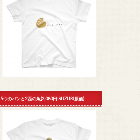
5つのパンと2匹の魚(2,080円:SUZURI原価)