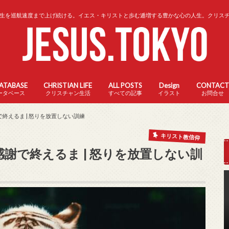
生を巡航速度まで上げ続ける。イエス・キリストと歩む逓増する豊かな心の人生。クリス
DATABASE
CHRISTIAN LIFE
ALL POSTS
Design
CONTACT
ータベース
クリスチャン生活
すべての記事
イラスト
お問合せ
で終えるま | 怒りを放置しない訓練
キリスト教信仰
感謝で終えるま | 怒りを放置しない訓