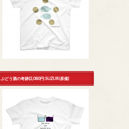
ぶどう酒の奇跡(2,080円:SUZURI原価)