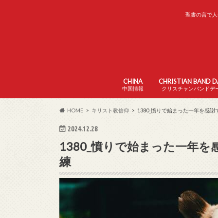
聖書の言で人
CHINA
CHRISTIAN BAND 
中国情報
クリスチャンバンドデ
中国の家の教会
中国の日本語学校
中国の生活
HOME
キリスト教信仰
1380_憤りで始まった一年を感謝
2024.12.28
1380_憤りで始まった一年を
練