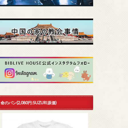
命のパン(2,080円:SUZURI原価)