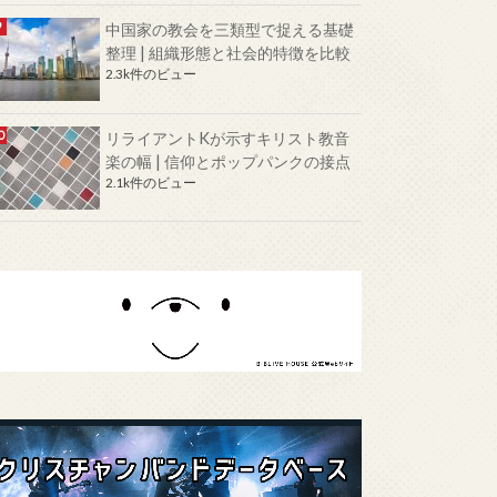
中国家の教会を三類型で捉える基礎
整理 | 組織形態と社会的特徴を比較
2.3k件のビュー
リライアントKが示すキリスト教音
楽の幅 | 信仰とポップパンクの接点
2.1k件のビュー