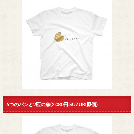
5つのパンと2匹の魚(2,080円:SUZURI原価)