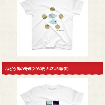
ぶどう酒の奇跡(2,080円:SUZURI原価)