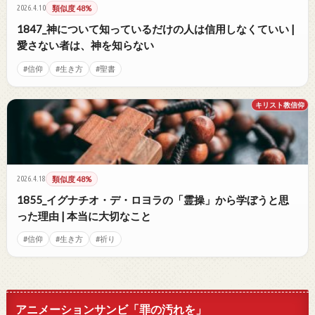
2026.4.10
類似度 48%
1847_神について知っているだけの人は信用しなくていい |
愛さない者は、神を知らない
#信仰
#生き方
#聖書
キリスト教信仰
2026.4.18
類似度 48%
1855_イグナチオ・デ・ロヨラの「霊操」から学ぼうと思
った理由 | 本当に大切なこと
#信仰
#生き方
#祈り
アニメーションサンビ「罪の汚れを」