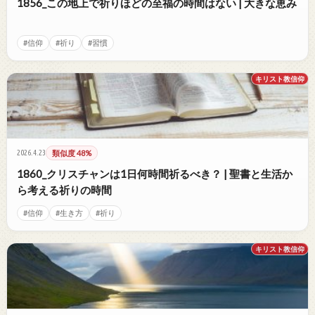
1856_この地上で祈りほどの至福の時間はない | 大きな恵み
#信仰
#祈り
#習慣
キリスト教信仰
2026.4.23
類似度 48%
1860_クリスチャンは1日何時間祈るべき？ | 聖書と生活か
ら考える祈りの時間
#信仰
#生き方
#祈り
キリスト教信仰