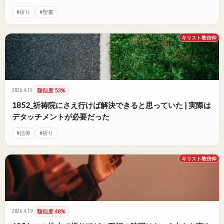
#祈り
#聖書
キリスト教信仰
2026.4.15
類似度 53%
1852_祈祷院にさえ行けば解決できると思っていた | 実際は
デタッチメントが必要だった
#信仰
#祈り
キリスト教信仰
2026.4.19
類似度 48%