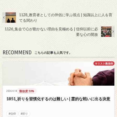
1128_教育者としての伴侶に学ぶ視点 | 知識以上に人を育
てる関わり
1126_集会で心が動かない理由を見極める | 信仰以前に必
要な心の開放
RECOMMEND
こちらの記事も人気です。
キリスト教信仰
2026.4.14
類似度 53%
1851_祈りを習慣化するのは難しい | 霊的な戦いに出る決意
#信仰
#祈り