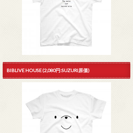
BIBLIVE HOUSE (2,080円:SUZURI原価)