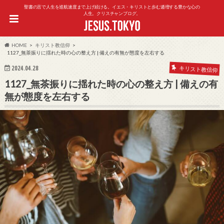
聖書の言で人生を巡航速度まで上げ続ける。イエス・キリストと歩む逓増する豊かな心の
人生。クリスチャンブログ。
HOME
キリスト教信仰
1127_無茶振りに揺れた時の心の整え方 | 備えの有無が態度を左右する
2024.04.28
キリスト教信仰
1127_無茶振りに揺れた時の心の整え方 | 備えの有
無が態度を左右する