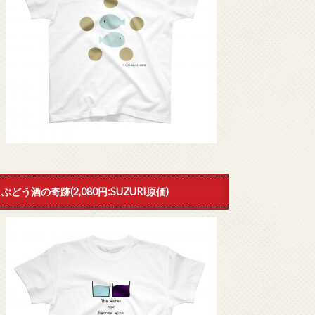
ぶどう酒の奇跡(2,080円:SUZURI原価)