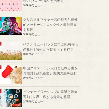
続力 | SOPの成立と活動史
3.6k件のビュー
クリスタルマイヤーズの魅力と信仰
的メッセージ | ロック性と歌詞世界
を整理
3.3k件のビュー
ベテルミュージックに学ぶ新約時代
の礼拝 | 犠牲から賛美へ至る神学
3.3k件のビュー
中国クリスチャン人口と信教自由を
再検討 | 政策条文と実態の差を読む
2.9k件のビュー
ビンヤードワーシップの系譜と教会
運動 | 世界に広がる背景を整理
2.7k件のビュー