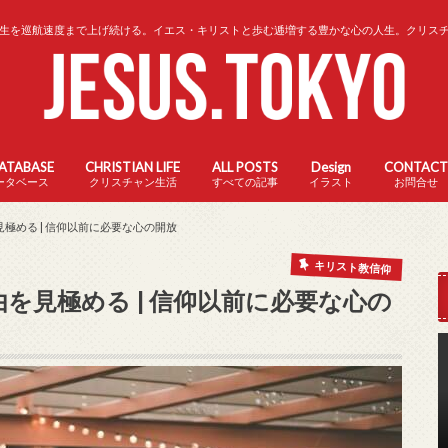
生を巡航速度まで上げ続ける。イエス・キリストと歩む逓増する豊かな心の人生。クリス
DATABASE
CHRISTIAN LIFE
ALL POSTS
Design
CONTACT
ータベース
クリスチャン生活
すべての記事
イラスト
お問合せ
見極める | 信仰以前に必要な心の開放
キリスト教信仰
由を見極める | 信仰以前に必要な心の