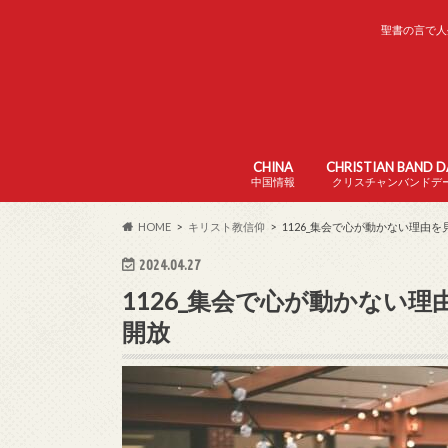
聖書の言で人
CHINA
CHRISTIAN BAND 
中国情報
クリスチャンバンドデ
中国の家の教会
中国の日本語学校
中国の生活
HOME
キリスト教信仰
1126_集会で心が動かない理由を
2024.04.27
1126_集会で心が動かない理
開放