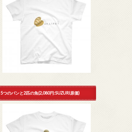
5つのパンと2匹の魚(2,080円:SUZURI原価)