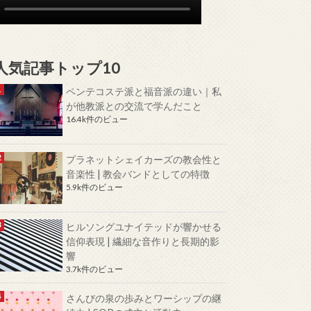
人気記事トップ10
ペンテコステ派と福音派の違い｜私
が他教派との交流で学んだこと
16.4k件のビュー
プラネットシェイカーズの教会性と
音楽性 | 教会バンドとしての特徴
5.9k件のビュー
ヒルソングユナイテッドが響かせる
信仰表現 | 繊細な音作りと長期的影
響
3.7k件のビュー
さんびの泉の歩みとワーシップの継