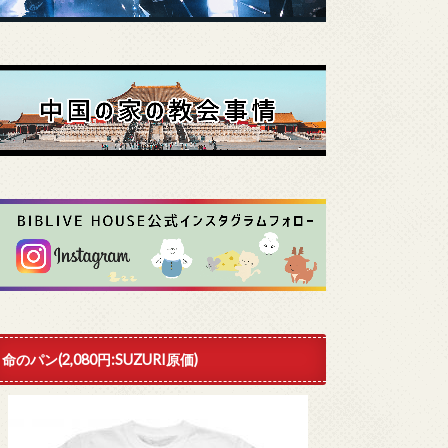
命のパン(2,080円:SUZURI原価)