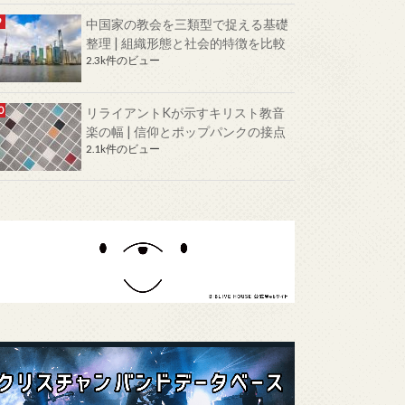
中国家の教会を三類型で捉える基礎
整理 | 組織形態と社会的特徴を比較
2.3k件のビュー
リライアントKが示すキリスト教音
楽の幅 | 信仰とポップパンクの接点
2.1k件のビュー