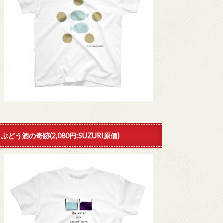
ぶどう酒の奇跡(2,080円:SUZURI原価)