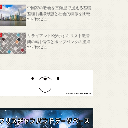
中国家の教会を三類型で捉える基礎
整理 | 組織形態と社会的特徴を比較
2.3k件のビュー
リライアントKが示すキリスト教音
楽の幅 | 信仰とポップパンクの接点
2.1k件のビュー