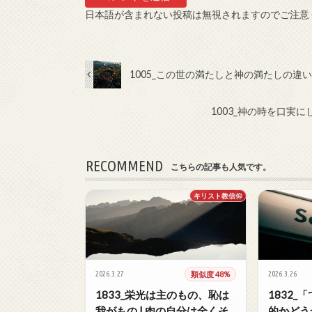
日本語が含まれない投稿は無視されますのでご注意
1005_この世の満たしと神の満たしの違い
1003_神の時を口実
RECOMMEND
こちらの記事も人気です。
キリスト教信仰
2026.3.27
類似度 48%
2026.3.26
1833_栄光は主のもの、恥は
1832
我がもの | 肉の自分は全くそ
的かどう