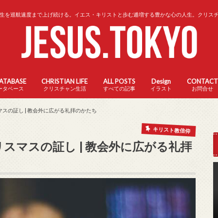
生を巡航速度まで上げ続ける。イエス・キリストと歩む逓増する豊かな心の人生。クリス
DATABASE
CHRISTIAN LIFE
ALL POSTS
Design
CONTACT
ータベース
クリスチャン生活
すべての記事
イラスト
お問合せ
マスの証し | 教会外に広がる礼拝のかたち
キリスト教信仰
リスマスの証し | 教会外に広がる礼拝