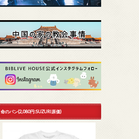
命のパン(2,080円:SUZURI原価)