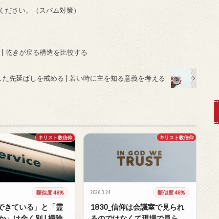
ください。（スパム対策）
 | 乾きが戻る構造を比較する
にした先延ばしを戒める | 若い時に主を知る意義を考える
キリスト教信仰
キリスト教信仰
類似度 48%
2026.3.24
類似度 48%
_「できている」と「霊
1830_信仰は会議室で見られ
か」は全く別 | 掃除
るのではなくて現場で見られ