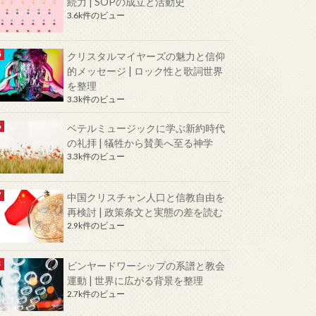
続力 | SOPの成立と活動史
3.6k件のビュー
クリスタルマイヤーズの魅力と信仰
的メッセージ | ロック性と歌詞世界
を整理
3.3k件のビュー
ベテルミュージックに学ぶ新約時代
の礼拝 | 犠牲から賛美へ至る神学
3.3k件のビュー
中国クリスチャン人口と信教自由を
再検討 | 政策条文と実態の差を読む
2.9k件のビュー
ビンヤードワーシップの系譜と教会
運動 | 世界に広がる背景を整理
2.7k件のビュー