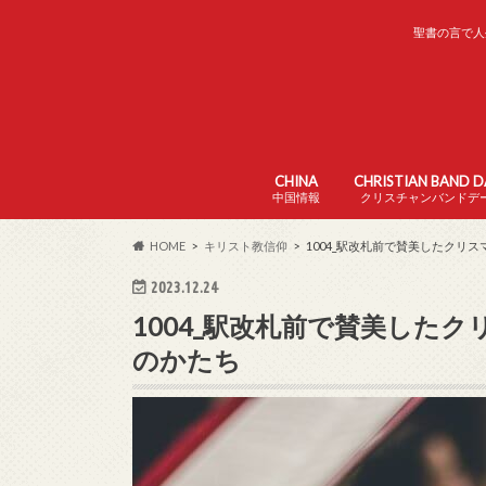
聖書の言で人
CHINA
CHRISTIAN BAND 
中国情報
クリスチャンバンドデ
中国の家の教会
中国の日本語学校
中国の生活
HOME
キリスト教信仰
1004_駅改札前で賛美したクリス
2023.12.24
1004_駅改札前で賛美したク
のかたち