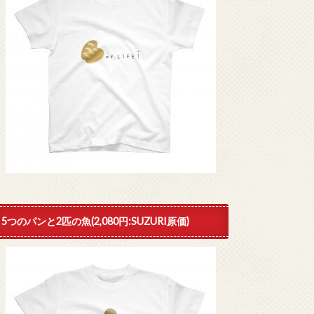
5つのパンと2匹の魚(2,080円:SUZURI原価)