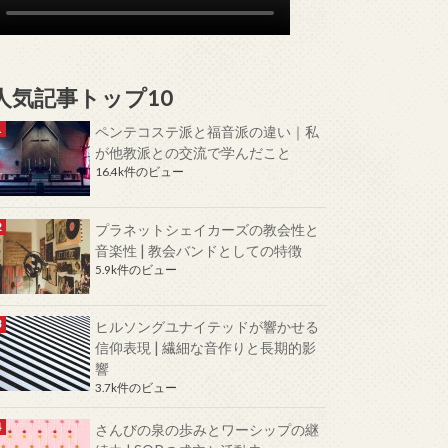
人気記事トップ10
ペンテコステ派と福音派の違い｜私
が他教派との交流で学んだこと
16.4k件のビュー
プラネットシェイカーズの教会性と
音楽性 | 教会バンドとしての特徴
5.9k件のビュー
ヒルソングユナイテッドが響かせる
信仰表現 | 繊細な音作りと長期的影
響
3.7k件のビュー
さんびの泉の歩みとワーシップの継