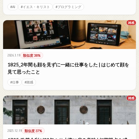
#AI
#イエス・キリスト
#プログラミング
雑感
2026.3.19
類似度 38%
1825_2年間も顔を見ずに一緒に仕事をした | はじめて顔を
見て思ったこと
#仕事
#雑感
雑感
2025.12.19
類似度 37%