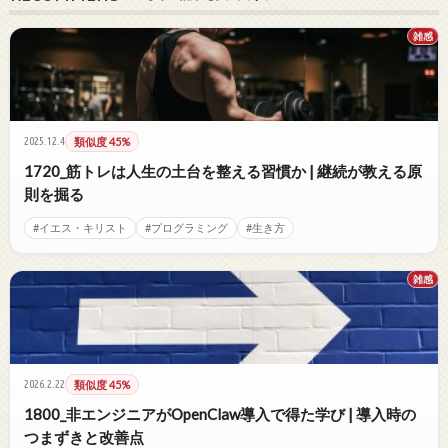
雑感
2025.12.4
類似度 45%
1720_筋トレは人生の土台を整える習慣か | 継続が教える原
則を掘る
#イエス・キリスト
#プログラミング
#生き方
雑感
2026.2.22
類似度 45%
1800_非エンジニアがOpenClaw導入で得た学び | 導入時の
つまずきと改善点