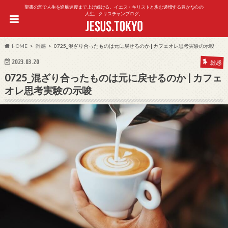
聖書の言で人生を巡航速度まで上げ続ける。イエス・キリストと歩む逓増する豊かな心の
人生。クリスチャンブログ。
HOME
雑感
0725_混ざり合ったものは元に戻せるのか | カフェオレ思考実験の示唆
2023.03.20
雑感
0725_混ざり合ったものは元に戻せるのか | カフェ
オレ思考実験の示唆