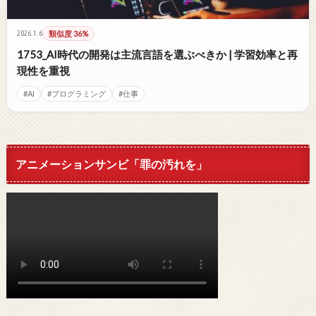
2026.1.6
類似度 36%
1753_AI時代の開発は主流言語を選ぶべきか | 学習効率と再
現性を重視
#AI
#プログラミング
#仕事
アニメーションサンビ「罪の汚れを」