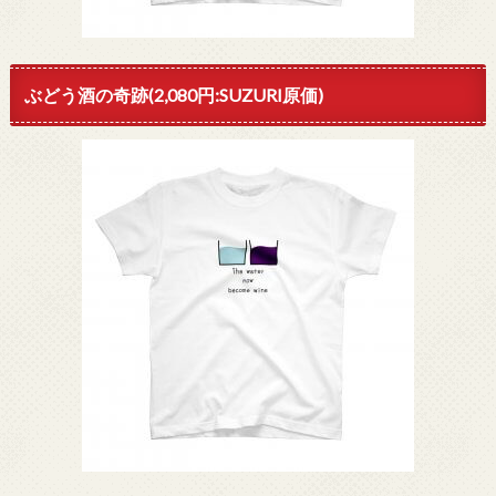
ぶどう酒の奇跡(2,080円:SUZURI原価)