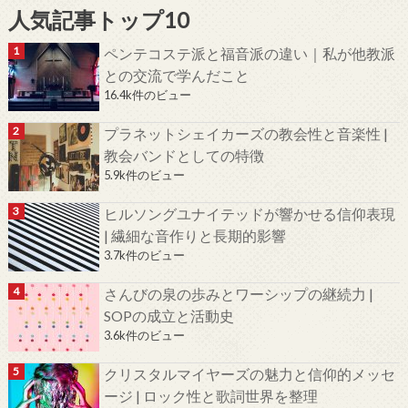
人気記事トップ10
ペンテコステ派と福音派の違い｜私が他教派
との交流で学んだこと
16.4k件のビュー
プラネットシェイカーズの教会性と音楽性 |
教会バンドとしての特徴
5.9k件のビュー
ヒルソングユナイテッドが響かせる信仰表現
| 繊細な音作りと長期的影響
3.7k件のビュー
さんびの泉の歩みとワーシップの継続力 |
SOPの成立と活動史
3.6k件のビュー
クリスタルマイヤーズの魅力と信仰的メッセ
ージ | ロック性と歌詞世界を整理