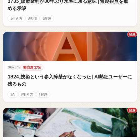
1735_政策金利が30年ぶり水準に戻る意味 | 短期視点を戒
める示唆
#生き方
#習慣
#雑感
雑感
2026.3.18
類似度 37%
1824_技術という参入障壁がなくなった | AI熱狂ユーザーに
残るもの
#AI
#生き方
#雑感
雑感