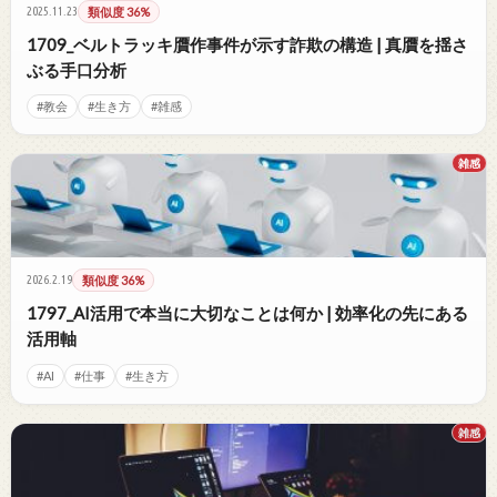
2025.11.23
類似度 36%
1709_ベルトラッキ贋作事件が示す詐欺の構造 | 真贋を揺さ
ぶる手口分析
#教会
#生き方
#雑感
雑感
2026.2.19
類似度 36%
1797_AI活用で本当に大切なことは何か | 効率化の先にある
活用軸
#AI
#仕事
#生き方
雑感