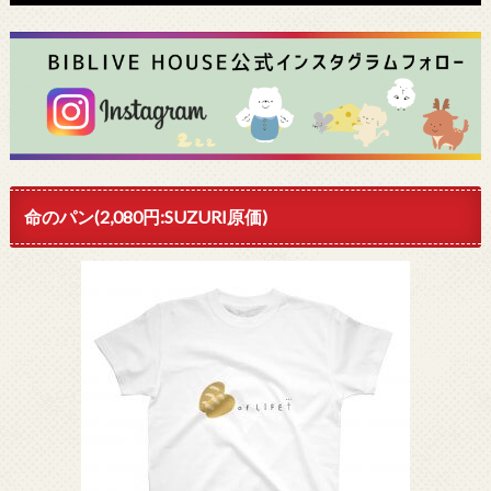
命のパン(2,080円:SUZURI原価)