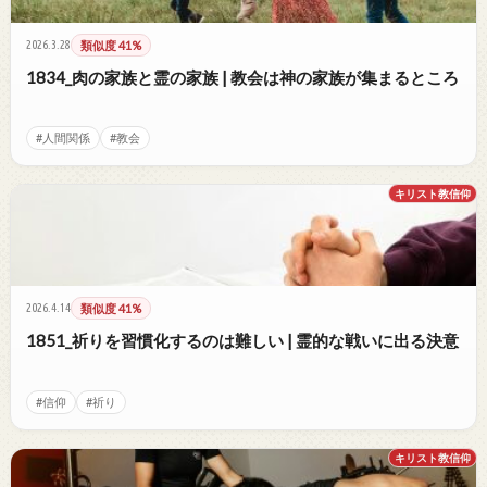
2026.3.28
類似度 41%
1834_肉の家族と霊の家族 | 教会は神の家族が集まるところ
#人間関係
#教会
キリスト教信仰
2026.4.14
類似度 41%
1851_祈りを習慣化するのは難しい | 霊的な戦いに出る決意
#信仰
#祈り
キリスト教信仰