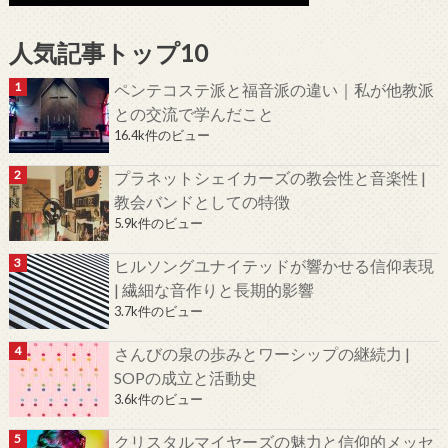
人気記事トップ10
ペンテコステ派と福音派の違い｜私が他教派
との交流で学んだこと
16.4k件のビュー
プラネットシェイカーズの教会性と音楽性 |
教会バンドとしての特徴
5.9k件のビュー
ヒルソングユナイテッドが響かせる信仰表現
| 繊細な音作りと長期的影響
3.7k件のビュー
さんびの泉の歩みとワーシップの継続力 |
SOPの成立と活動史
3.6k件のビュー
クリスタルマイヤーズの魅力と信仰的メッセ