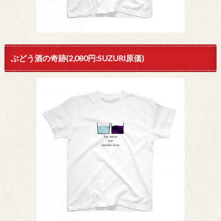
ぶどう酒の奇跡(2,080円:SUZURI原価)