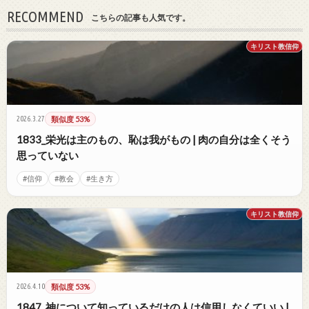
RECOMMEND
こちらの記事も人気です。
キリスト教信仰
2026.3.27
類似度 53%
1833_栄光は主のもの、恥は我がもの | 肉の自分は全くそう
思っていない
#信仰
#教会
#生き方
キリスト教信仰
2026.4.10
類似度 53%
1847_神について知っているだけの人は信用しなくていい |