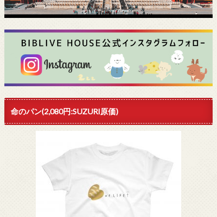
命のパン(2,080円:SUZURI原価)