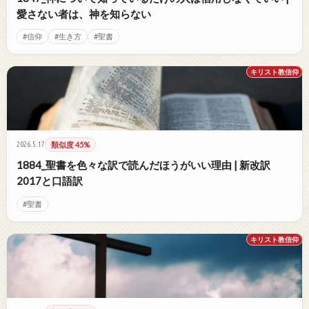
愛さない者は、神を知らない
#信仰
#生き方
#聖書
キリスト教信仰
2026.5.17
類似度 45%
1884_聖書を色々な訳で読んだほうがいい理由 | 新改訳
2017と口語訳
#聖書
キリスト教信仰