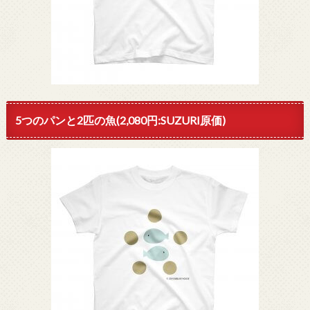
5つのパンと2匹の魚(2,080円:SUZURI原価)