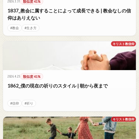
2026.3.31
類似度 41%
1837_教会に属することによって成長できる | 教会なしの信
仰はありえない
#教会
#生き方
キリスト教信仰
2026.4.25
類似度 41%
1862_僕の現在の祈りのスタイル | 朝から夜まで
#信仰
#祈り
キリスト教信仰