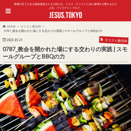
聖書の言で人生を巡航速度まで上げ続ける。イエス・キリストと歩む逓増する豊かな心の
人生。クリスチャンブログ。
HOME
キリスト教信仰
0787_教会を開かれた場にする交わりの実践 | スモールグループとBBQの力
2023.05.21
キリスト教信仰
0787_教会を開かれた場にする交わりの実践 | スモ
ールグループとBBQの力