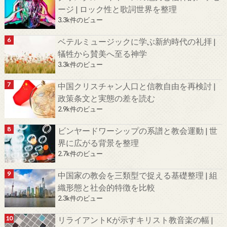
ージ | ロック性と歌詞世界を整理
3.3k件のビュー
ベテルミュージックに学ぶ新約時代の礼拝 |
犠牲から賛美へ至る神学
3.3k件のビュー
中国クリスチャン人口と信教自由を再検討 |
政策条文と実態の差を読む
2.9k件のビュー
ビンヤードワーシップの系譜と教会運動 | 世
界に広がる背景を整理
2.7k件のビュー
中国家の教会を三類型で捉える基礎整理 | 組
織形態と社会的特徴を比較
2.3k件のビュー
リライアントKが示すキリスト教音楽の幅 |