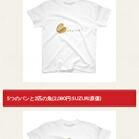
5つのパンと2匹の魚(2,080円:SUZURI原価)