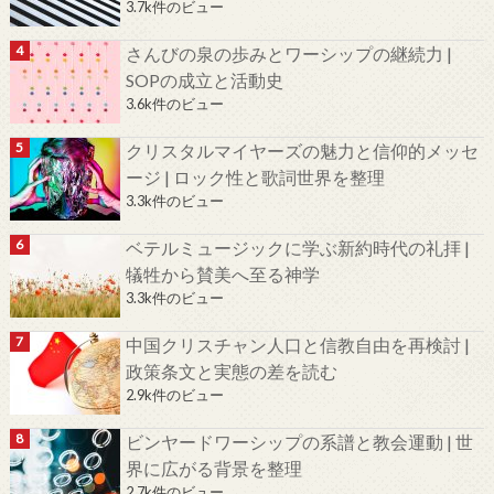
3.7k件のビュー
さんびの泉の歩みとワーシップの継続力 |
SOPの成立と活動史
3.6k件のビュー
クリスタルマイヤーズの魅力と信仰的メッセ
ージ | ロック性と歌詞世界を整理
3.3k件のビュー
ベテルミュージックに学ぶ新約時代の礼拝 |
犠牲から賛美へ至る神学
3.3k件のビュー
中国クリスチャン人口と信教自由を再検討 |
政策条文と実態の差を読む
2.9k件のビュー
ビンヤードワーシップの系譜と教会運動 | 世
界に広がる背景を整理
2.7k件のビュー