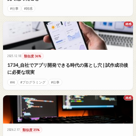
#仕事
#雑感
雑感
2025.12.18
類似度 36%
1734_自社でアプリ開発できる時代の落とし穴 | 試作成功後
に必要な現実
#AI
#プログラミング
#仕事
雑感
2026.2.17
類似度 35%