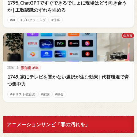
1795_ChatGPTですぐできるでしょに現場はどう向き合う
か | 工数認識のずれを埋める
#AI
#プログラミング
#仕事
生き方
2026.1.2
類似度 35%
1749_家にテレビを置かない選択が生む効果 | 代替環境で育
つ集中力
#キリスト教音楽
#家族
#教会
アニメーションサンビ「罪の汚れを」