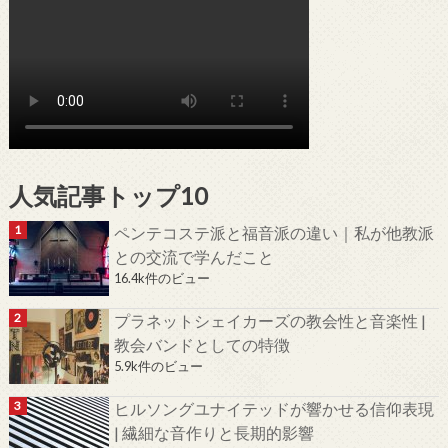
人気記事トップ10
ペンテコステ派と福音派の違い｜私が他教派
との交流で学んだこと
16.4k件のビュー
プラネットシェイカーズの教会性と音楽性 |
教会バンドとしての特徴
5.9k件のビュー
ヒルソングユナイテッドが響かせる信仰表現
| 繊細な音作りと長期的影響