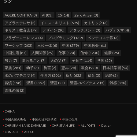
タグ
AGERE CONTRA
(3)
AI
(83)
CS
(14)
Zero Anger
(3)
アビラのテレサ
(2)
イエス・キリスト
(695)
カトリック
(3)
キリスト教音楽
(79)
デザイン
(30)
デタッチメント
(3)
バプテスマ
(4)
ブラザーローレンス
(4)
プログラミング
(139)
ペンテコステ派
(3)
ワーシップ
(203)
三位一体
(6)
中国
(279)
中国教会
(61)
中国生活
(87)
人間関係
(29)
仕事
(174)
信仰
(1230)
健康
(96)
努力
(7)
変わること
(7)
天の父
(7)
子育て
(114)
学習
(25)
家族
(281)
幼子
(3)
御言
(2)
恵み
(28)
教会
(920)
日本語学習
(94)
水のバプテスマ
(4)
生き方
(501)
祈り
(632)
福音
(3)
結婚
(2)
習慣
(158)
聖書
(1357)
聖霊
(21)
聖霊のバプテスマ
(5)
雑感
(390)
霊魂の城
(2)
CHINA
中国の家の教会
中国の日本語学校
中国の生活
CHRISTIAN BAND DATABASE
CHRISTIAN LIFE
ALL POSTS
Design
CONTACT
ABOUT