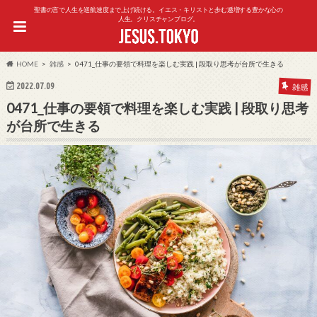
聖書の言で人生を巡航速度まで上げ続ける。イエス・キリストと歩む逓増する豊かな心の
人生。クリスチャンブログ。
HOME
雑感
0471_仕事の要領で料理を楽しむ実践 | 段取り思考が台所で生きる
2022.07.09
雑感
0471_仕事の要領で料理を楽しむ実践 | 段取り思考
が台所で生きる