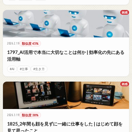
雑感
2026.2.19
類似度 45%
1797_AI活用で本当に大切なことは何か | 効率化の先にある
活用軸
#AI
#仕事
#生き方
雑感
2026.3.19
類似度 38%
1825_2年間も顔を見ずに一緒に仕事をした | はじめて顔を
見て思ったこと