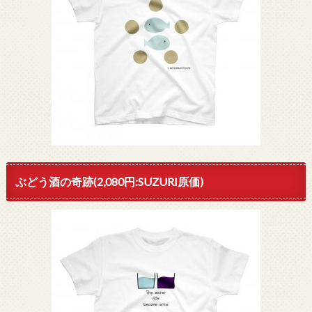
ぶどう酒の奇跡(2,080円:SUZURI原価)