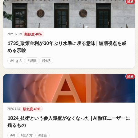
雑感
2025.12.19
類似度 48%
1735_政策金利が30年ぶり水準に戻る意味 | 短期視点を戒
める示唆
#生き方
#習慣
#雑感
雑感
2026.3.18
類似度 48%
1824_技術という参入障壁がなくなった | AI熱狂ユーザーに
残るもの
#AI
#生き方
#雑感