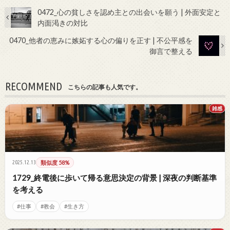
0472_心の貧しさを認め主との出会いを願う | 外面安定と
内面渇きの対比
0470_他者の恵みに嫉妬する心の偏りを正す | 不公平感を
御言で整える
RECOMMEND
こちらの記事も人気です。
雑感
2025.12.13
類似度 58%
1729_終電後に歩いて帰る意思決定の背景 | 深夜の判断基準
を考える
#仕事
#教会
#生き方