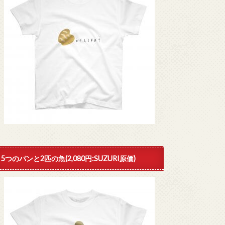
5つのパンと2匹の魚(2,080円:SUZURI原価)