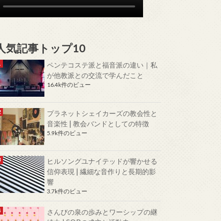
人気記事トップ10
ペンテコステ派と福音派の違い｜私
が他教派との交流で学んだこと
16.4k件のビュー
プラネットシェイカーズの教会性と
音楽性 | 教会バンドとしての特徴
5.9k件のビュー
ヒルソングユナイテッドが響かせる
信仰表現 | 繊細な音作りと長期的影
響
3.7k件のビュー
さんびの泉の歩みとワーシップの継