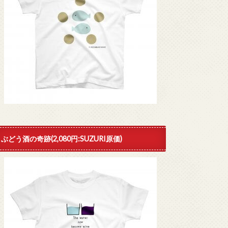
ぶどう酒の奇跡(2,080円:SUZURI原価)