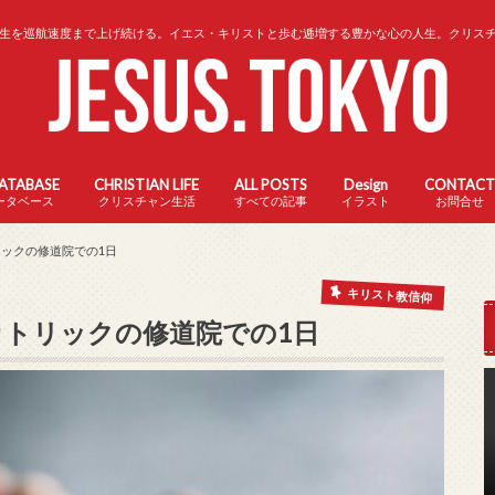
生を巡航速度まで上げ続ける。イエス・キリストと歩む逓増する豊かな心の人生。クリス
DATABASE
CHRISTIAN LIFE
ALL POSTS
Design
CONTACT
ータベース
クリスチャン生活
すべての記事
イラスト
お問合せ
トリックの修道院での1日
キリスト教信仰
| カトリックの修道院での1日