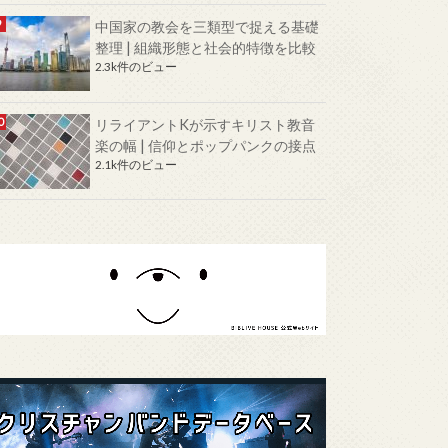
中国家の教会を三類型で捉える基礎
整理 | 組織形態と社会的特徴を比較
2.3k件のビュー
リライアントKが示すキリスト教音
楽の幅 | 信仰とポップパンクの接点
2.1k件のビュー