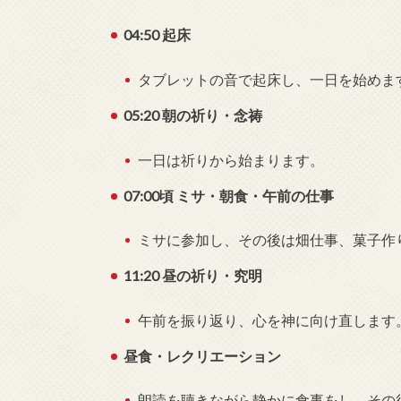
04:50 起床
タブレットの音で起床し、一日を始めま
05:20 朝の祈り・念祷
一日は祈りから始まります。
07:00頃 ミサ・朝食・午前の仕事
ミサに参加し、その後は畑仕事、菓子作
11:20 昼の祈り・究明
午前を振り返り、心を神に向け直します
昼食・レクリエーション
朗読を聴きながら静かに食事をし、その