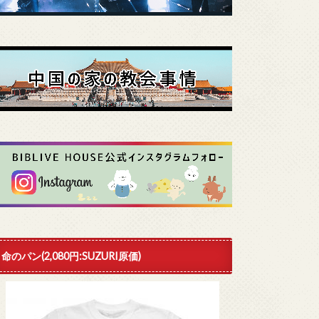
命のパン(2,080円:SUZURI原価)