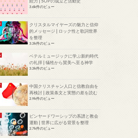
続力 | SOPの成立と活動史
3.6k件のビュー
クリスタルマイヤーズの魅力と信仰
的メッセージ | ロック性と歌詞世界
を整理
3.3k件のビュー
ベテルミュージックに学ぶ新約時代
の礼拝 | 犠牲から賛美へ至る神学
3.3k件のビュー
中国クリスチャン人口と信教自由を
再検討 | 政策条文と実態の差を読む
2.9k件のビュー
ビンヤードワーシップの系譜と教会
運動 | 世界に広がる背景を整理
2.7k件のビュー