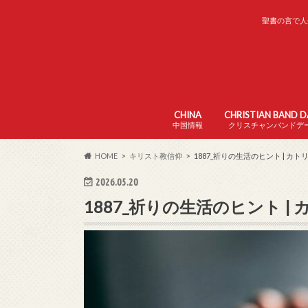
聖書の言で人
CHINA
CHRISTIAN BAND 
中国情報
クリスチャンバンドデ
中国の家の教会
中国の日本語学校
中国の生活
HOME
キリスト教信仰
1887_祈りの生活のヒント | カ
2026.05.20
1887_祈りの生活のヒント 