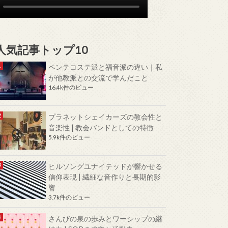
人気記事トップ10
ペンテコステ派と福音派の違い｜私
が他教派との交流で学んだこと
16.4k件のビュー
プラネットシェイカーズの教会性と
音楽性 | 教会バンドとしての特徴
5.9k件のビュー
ヒルソングユナイテッドが響かせる
信仰表現 | 繊細な音作りと長期的影
響
3.7k件のビュー
さんびの泉の歩みとワーシップの継