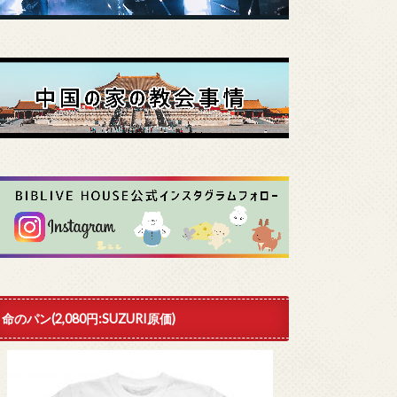
命のパン(2,080円:SUZURI原価)