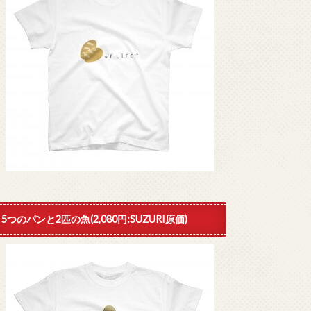
5つのパンと2匹の魚(2,080円:SUZURI原価)