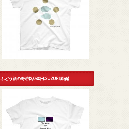
ぶどう酒の奇跡(2,080円:SUZURI原価)