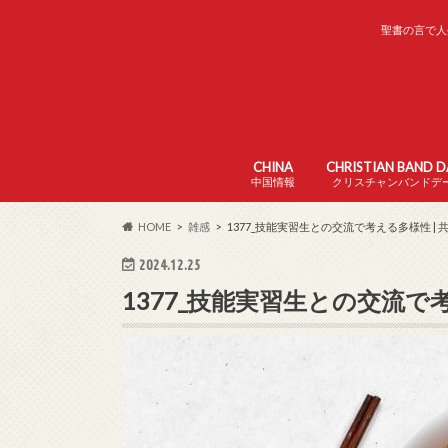
聖書の言で人
CHINA
CHRISTIAN BAND 
中国情報
クリスチャンバンドデ
中国の家の教会
中国の日本語学校
中国の生活
HOME
雑感
1377_技能実習生との交流で考える多様性 |
2024.12.25
1377_技能実習生との交流で