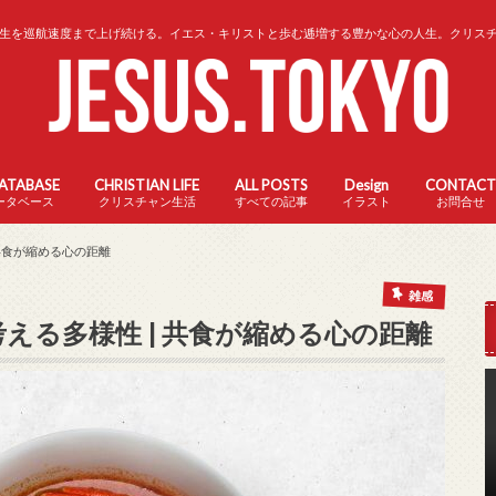
生を巡航速度まで上げ続ける。イエス・キリストと歩む逓増する豊かな心の人生。クリス
DATABASE
CHRISTIAN LIFE
ALL POSTS
Design
CONTACT
ータベース
クリスチャン生活
すべての記事
イラスト
お問合せ
 共食が縮める心の距離
雑感
考える多様性 | 共食が縮める心の距離