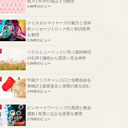
続力 | SOPの成立と活動史
3.6k件のビュー
クリスタルマイヤーズの魅力と信仰
的メッセージ | ロック性と歌詞世界
を整理
3.3k件のビュー
ベテルミュージックに学ぶ新約時代
の礼拝 | 犠牲から賛美へ至る神学
3.3k件のビュー
中国クリスチャン人口と信教自由を
再検討 | 政策条文と実態の差を読む
2.9k件のビュー
ビンヤードワーシップの系譜と教会
運動 | 世界に広がる背景を整理
2.7k件のビュー