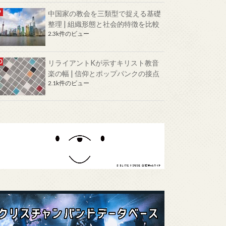
中国家の教会を三類型で捉える基礎
整理 | 組織形態と社会的特徴を比較
2.3k件のビュー
リライアントKが示すキリスト教音
楽の幅 | 信仰とポップパンクの接点
2.1k件のビュー