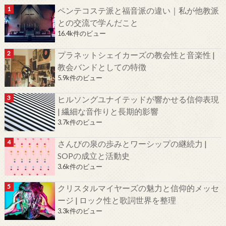
ペンテコステ派と福音派の違い｜私が他教派
との交流で学んだこと
16.4k件のビュー
プラネットシェイカーズの教会性と音楽性 |
教会バンドとしての特徴
5.9k件のビュー
ヒルソングユナイテッドが響かせる信仰表現
| 繊細な音作りと長期的影響
3.7k件のビュー
さんびの泉の歩みとワーシップの継続力 |
SOPの成立と活動史
3.6k件のビュー
クリスタルマイヤーズの魅力と信仰的メッセ
ージ | ロック性と歌詞世界を整理
3.3k件のビュー