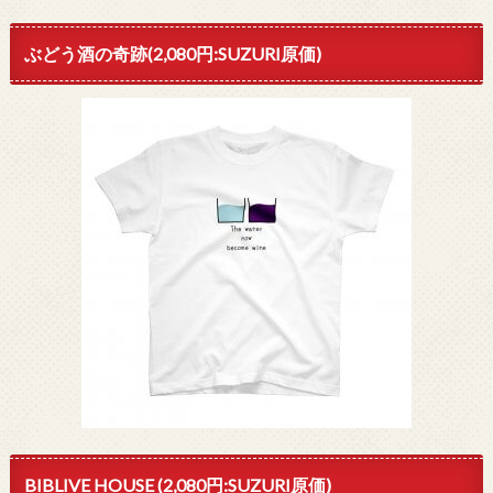
ぶどう酒の奇跡(2,080円:SUZURI原価)
BIBLIVE HOUSE (2,080円:SUZURI原価)