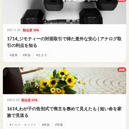
2025.11.28
類似度 58%
1714_ジモティーの対面取引で得た意外な安心 | アナログ取
引の利点を知る
#健康
#家族
#生き方
雑感
2025.8.20
類似度 45%
1614_わが子の告別式で喪主を務めて見えたも | 短い命を家
族で見送る
#イエス・キリスト
#家族
#聖書