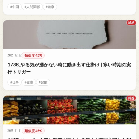
#中国
#人間関係
#健康
雑感
2025.12.22
類似度 45%
1738_やる気が湧かない時に動き出す仕掛け | 寒い時期の実
行トリガー
#仕事
#健康
#習慣
雑感
2025.11.11
類似度 45%