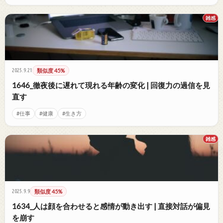
雑感
2025.9.21
類似度 45%
1646_徹夜後に遅れて現れる年齢の変化 | 回復力の過信を見
直す
#仕事
#健康
#生き方
雑感
2025.9.9
類似度 45%
1634_人は顔を合わせると感情が動き出す | 直接対話が偏見
を崩す