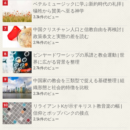
ベテルミュージックに学ぶ新約時代の礼拝 |
犠牲から賛美へ至る神学
3.3k件のビュー
中国クリスチャン人口と信教自由を再検討 |
政策条文と実態の差を読む
2.9k件のビュー
ビンヤードワーシップの系譜と教会運動 | 世
界に広がる背景を整理
2.7k件のビュー
中国家の教会を三類型で捉える基礎整理 | 組
織形態と社会的特徴を比較
2.3k件のビュー
リライアントKが示すキリスト教音楽の幅 |
信仰とポップパンクの接点
2.1k件のビュー