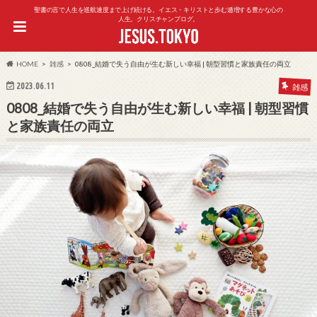
聖書の言で人生を巡航速度まで上げ続ける。イエス・キリストと歩む逓増する豊かな心の
人生。クリスチャンブログ。
HOME
雑感
0808_結婚で失う自由が生む新しい幸福 | 朝型習慣と家族責任の両立
2023.06.11
雑感
0808_結婚で失う自由が生む新しい幸福 | 朝型習慣
と家族責任の両立