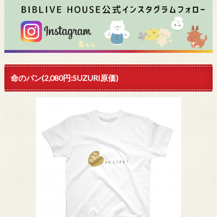
命のパン(2,080円:SUZURI原価)