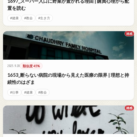
1697_スーパー入口に野菜が置かれる理由 | 購買心理から配
置を読む
#健康
#教会
#生き方
雑感
2025.9.28
類似度 45%
1653_断らない病院の現場から見えた医療の限界 | 理想と持
続性のはざま
#仕事
#健康
#教会
雑感