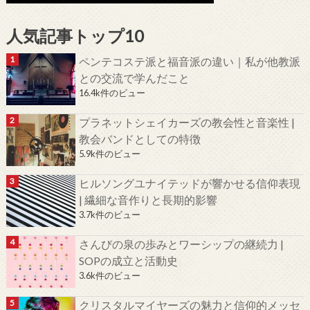
人気記事トップ10
ペンテコステ派と福音派の違い｜私が他教派
との交流で学んだこと
16.4k件のビュー
プラネットシェイカーズの教会性と音楽性 |
教会バンドとしての特徴
5.9k件のビュー
ヒルソングユナイテッドが響かせる信仰表現
| 繊細な音作りと長期的影響
3.7k件のビュー
さんびの泉の歩みとワーシップの継続力 |
SOPの成立と活動史
3.6k件のビュー
クリスタルマイヤーズの魅力と信仰的メッセ