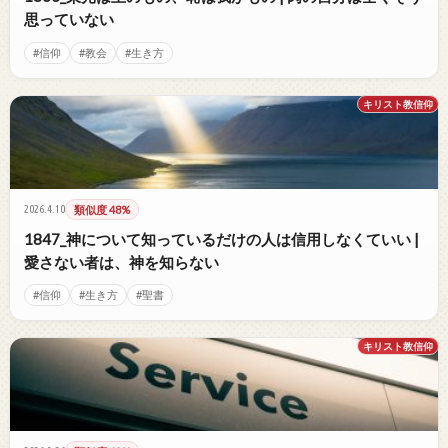
思っていない
#信仰
#教会
#生き方
キリスト教信仰
2026.4.10
類似度 48%
1847_神について知っているだけの人は信用しなくていい |
愛さない者は、神を知らない
#信仰
#生き方
#聖書
キリスト教信仰