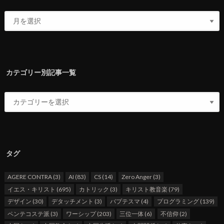
カテゴリー別記事一覧
タグ
AGERE CONTRA
(3)
AI
(83)
CS
(14)
Zero Anger
(3)
イエス・キリスト
(695)
カトリック
(3)
キリスト教音楽
(79)
デザイン
(30)
デタッチメント
(3)
バプテスマ
(4)
プログラミング
(139)
ペンテコステ派
(3)
ワーシップ
(203)
三位一体
(6)
不信仰
(2)