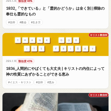
2026.3.26
類似度 48%
1832_「できている」と「霊的かどうか」は全く別 | 掃除の
奉仕も霊的なもの
#信仰
#教会
#生き方
キリスト教信仰
2026.3.30
類似度 45%
1836_人間的にやばくても大丈夫 | キリストの内住によって
神の性質にあずかることができる恵み
#イエス・キリスト
#信仰
#恵み
キリスト教信仰