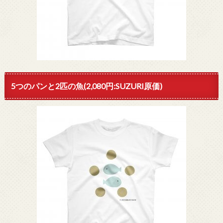
5つのパンと2匹の魚(2,080円:SUZURI原価)