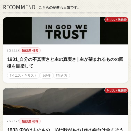
RECOMMEND
こちらの記事も人気です。
キリスト教信仰
2026.3.25
類似度 48%
1831_自分の不真実さと主の真実さ | 主が望まれるものの回
復を目指して
#イエス・キリスト
#信仰
#生き方
キリスト教信仰
2026.3.27
類似度 48%
1833_栄光は主のもの、恥は我がもの | 肉の自分は全くそう