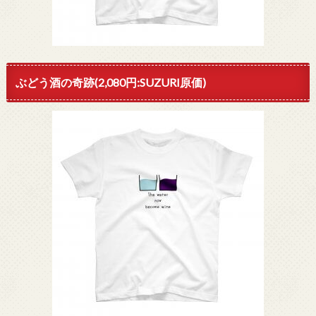
ぶどう酒の奇跡(2,080円:SUZURI原価)