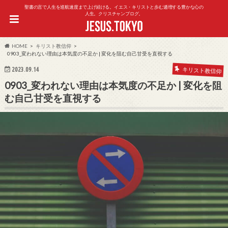
聖書の言で人生を巡航速度まで上げ続ける。イエス・キリストと歩む逓増する豊かな心の
人生。クリスチャンブログ。
HOME
キリスト教信仰
0903_変われない理由は本気度の不足か | 変化を阻む自己甘受を直視する
2023.09.14
キリスト教信仰
0903_変われない理由は本気度の不足か | 変化を阻
む自己甘受を直視する