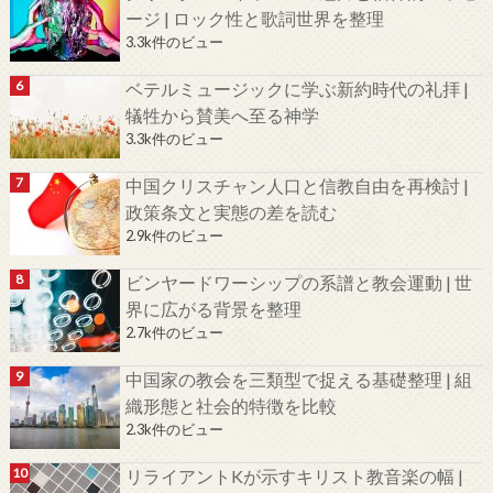
ージ | ロック性と歌詞世界を整理
3.3k件のビュー
ベテルミュージックに学ぶ新約時代の礼拝 |
犠牲から賛美へ至る神学
3.3k件のビュー
中国クリスチャン人口と信教自由を再検討 |
政策条文と実態の差を読む
2.9k件のビュー
ビンヤードワーシップの系譜と教会運動 | 世
界に広がる背景を整理
2.7k件のビュー
中国家の教会を三類型で捉える基礎整理 | 組
織形態と社会的特徴を比較
2.3k件のビュー
リライアントKが示すキリスト教音楽の幅 |