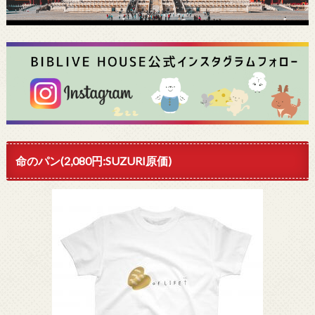
命のパン(2,080円:SUZURI原価)