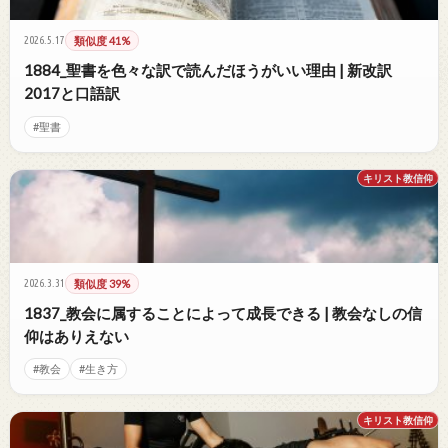
2026.5.17
類似度 41%
1884_聖書を色々な訳で読んだほうがいい理由 | 新改訳
2017と口語訳
#聖書
キリスト教信仰
2026.3.31
類似度 39%
1837_教会に属することによって成長できる | 教会なしの信
仰はありえない
#教会
#生き方
キリスト教信仰