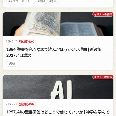
#イエス・キリスト
#信仰
#恵み
キリスト教信仰
2026.5.17
類似度 40%
1884_聖書を色々な訳で読んだほうがいい理由 | 新改訳
2017と口語訳
#聖書
キリスト教信仰
2026.7.29
類似度 40%
1957_AIの聖書回答はどこまで信じていいか | 神学を学んで