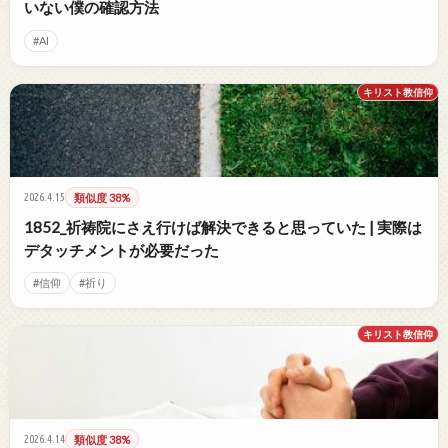
いない僕の確認方法
#AI
キリスト教信仰
2026.4.15
類似度 38%
1852_祈祷院にさえ行けば解決できると思っていた | 実際は
デタッチメントが必要だった
#信仰
#祈り
キリスト教信仰
2026.4.14
類似度 38%