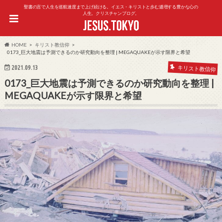
聖書の言で人生を巡航速度まで上げ続ける。イエス・キリストと歩む逓増する豊かな心の
人生。クリスチャンブログ。
HOME
キリスト教信仰
0173_巨大地震は予測できるのか研究動向を整理 | MEGAQUAKEが示す限界と希望
2021.09.13
キリスト教信仰
0173_巨大地震は予測できるのか研究動向を整理 |
MEGAQUAKEが示す限界と希望