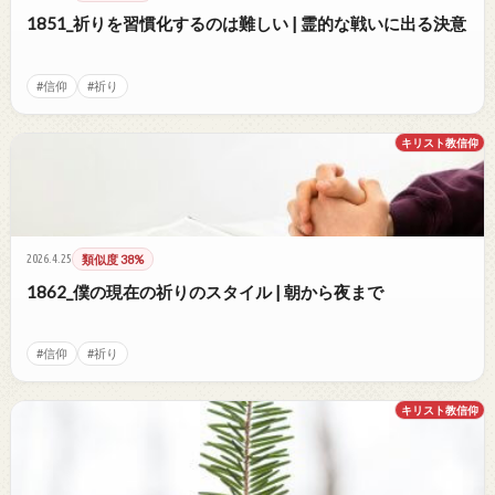
1851_祈りを習慣化するのは難しい | 霊的な戦いに出る決意
#信仰
#祈り
キリスト教信仰
2026.4.25
類似度 38%
1862_僕の現在の祈りのスタイル | 朝から夜まで
#信仰
#祈り
キリスト教信仰