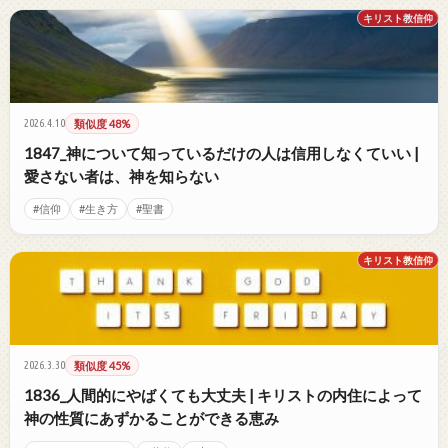
キリスト教信仰
2026.4.10
類似度 48%
1847_神について知っているだけの人は信用しなくていい |
愛さない者は、神を知らない
#信仰
#生き方
#聖書
キリスト教信仰
2026.3.30
類似度 45%
1836_人間的にやばくても大丈夫 | キリストの内住によって
神の性質にあずかることができる恵み