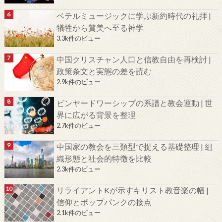
ベテルミュージックに学ぶ新約時代の礼拝 |
犠牲から賛美へ至る神学
3.3k件のビュー
中国クリスチャン人口と信教自由を再検討 |
政策条文と実態の差を読む
2.9k件のビュー
ビンヤードワーシップの系譜と教会運動 | 世
界に広がる背景を整理
2.7k件のビュー
中国家の教会を三類型で捉える基礎整理 | 組
織形態と社会的特徴を比較
2.3k件のビュー
リライアントKが示すキリスト教音楽の幅 |
信仰とポップパンクの接点
2.1k件のビュー