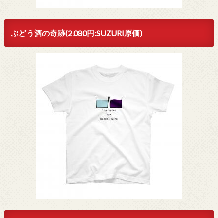
ぶどう酒の奇跡(2,080円:SUZURI原価)