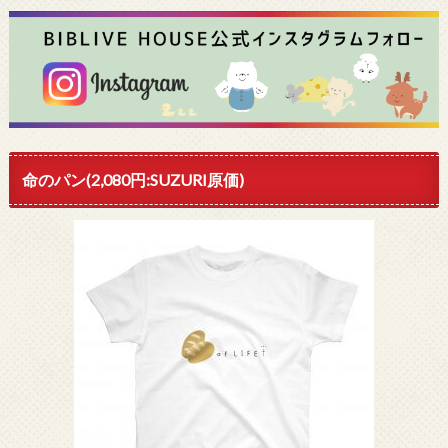
命のパン(2,080円:SUZURI原価)