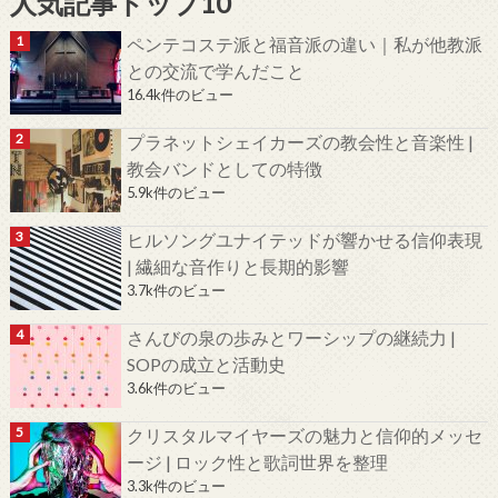
人気記事トップ10
ペンテコステ派と福音派の違い｜私が他教派
との交流で学んだこと
16.4k件のビュー
プラネットシェイカーズの教会性と音楽性 |
教会バンドとしての特徴
5.9k件のビュー
ヒルソングユナイテッドが響かせる信仰表現
| 繊細な音作りと長期的影響
3.7k件のビュー
さんびの泉の歩みとワーシップの継続力 |
SOPの成立と活動史
3.6k件のビュー
クリスタルマイヤーズの魅力と信仰的メッセ
ージ | ロック性と歌詞世界を整理
3.3k件のビュー