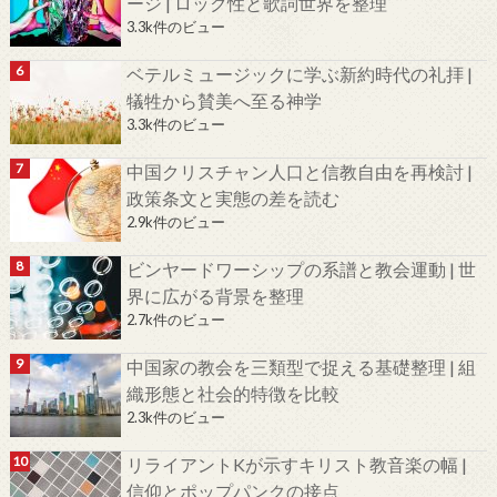
ージ | ロック性と歌詞世界を整理
3.3k件のビュー
ベテルミュージックに学ぶ新約時代の礼拝 |
犠牲から賛美へ至る神学
3.3k件のビュー
中国クリスチャン人口と信教自由を再検討 |
政策条文と実態の差を読む
2.9k件のビュー
ビンヤードワーシップの系譜と教会運動 | 世
界に広がる背景を整理
2.7k件のビュー
中国家の教会を三類型で捉える基礎整理 | 組
織形態と社会的特徴を比較
2.3k件のビュー
リライアントKが示すキリスト教音楽の幅 |
信仰とポップパンクの接点