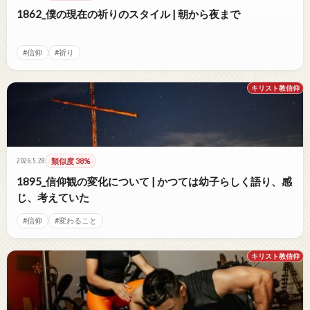
1862_僕の現在の祈りのスタイル | 朝から夜まで
#信仰
#祈り
キリスト教信仰
2026.5.28
類似度 38%
1895_信仰観の変化について | かつては幼子らしく語り、感
じ、考えていた
#信仰
#変わること
キリスト教信仰