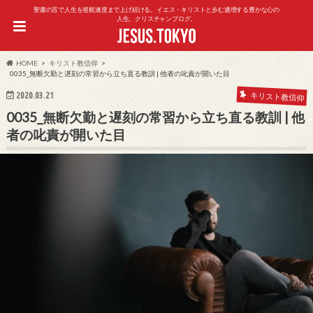
聖書の言で人生を巡航速度まで上げ続ける。イエス・キリストと歩む逓増する豊かな心の
人生。クリスチャンブログ。
HOME
キリスト教信仰
0035_無断欠勤と遅刻の常習から立ち直る教訓 | 他者の叱責が開いた目
2020.03.21
キリスト教信仰
0035_無断欠勤と遅刻の常習から立ち直る教訓 | 他
者の叱責が開いた目