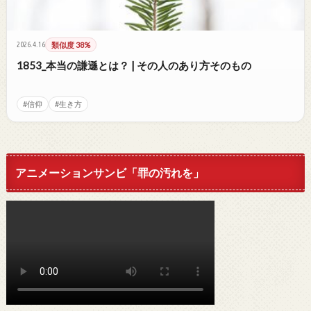
2026.4.16
類似度 38%
1853_本当の謙遜とは？ | その人のあり方そのもの
#信仰
#生き方
アニメーションサンビ「罪の汚れを」