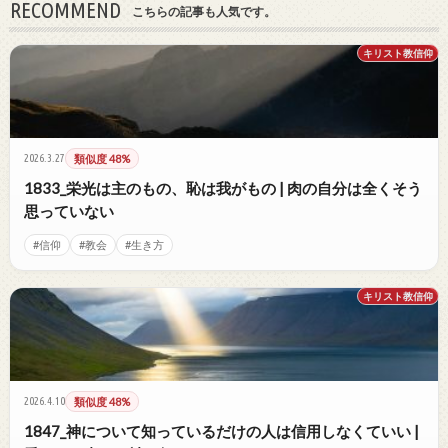
RECOMMEND
こちらの記事も人気です。
キリスト教信仰
2026.3.27
類似度 48%
1833_栄光は主のもの、恥は我がもの | 肉の自分は全くそう
思っていない
#信仰
#教会
#生き方
キリスト教信仰
2026.4.10
類似度 48%
1847_神について知っているだけの人は信用しなくていい |