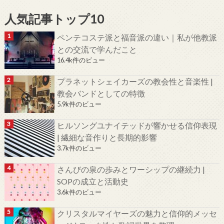
人気記事トップ10
ペンテコステ派と福音派の違い｜私が他教派
との交流で学んだこと
16.4k件のビュー
プラネットシェイカーズの教会性と音楽性 |
教会バンドとしての特徴
5.9k件のビュー
ヒルソングユナイテッドが響かせる信仰表現
| 繊細な音作りと長期的影響
3.7k件のビュー
さんびの泉の歩みとワーシップの継続力 |
SOPの成立と活動史
3.6k件のビュー
クリスタルマイヤーズの魅力と信仰的メッセ