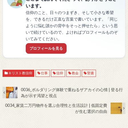
います。
信仰のこと、日々のつまずき、そして小さな希望
を、できるだけ正直な言葉で書いています。「同じ
ように悩む誰かの背中をそっと押せたら」という思
いで続けているので、よければプロフィールものぞ
いてみてください。
プロフィールを見る
キリスト教信仰
仕事
信仰
教会
聖書
0036_ボルダリング体験で重ねるザアカイの心情 | 登る行
為が示す渇望と視点
0034_家賃二万円物件を選ぶ合理性と生活設計 | 低固定費
が生む選択の自由