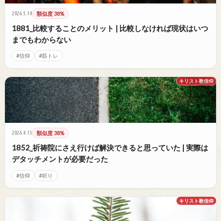
2026.5.14
類似度 38%
1881_比較することのメリット | 比較しなければ現状はいつ
までもわからない
#信仰
#筋トレ
キリスト教信仰
2026.4.15
類似度 38%
1852_祈祷院にさえ行けば解決できると思っていた | 実際は
デタッチメントが必要だった
#信仰
#祈り
キリスト教信仰