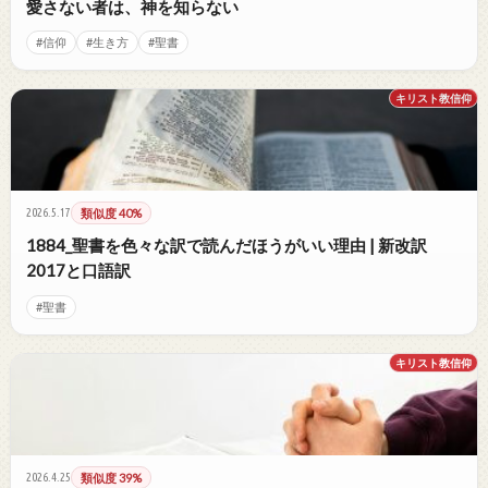
愛さない者は、神を知らない
#信仰
#生き方
#聖書
キリスト教信仰
2026.5.17
類似度 40%
1884_聖書を色々な訳で読んだほうがいい理由 | 新改訳
2017と口語訳
#聖書
キリスト教信仰
2026.4.25
類似度 39%