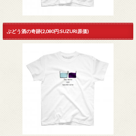
ぶどう酒の奇跡(2,080円:SUZURI原価)