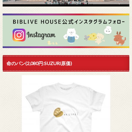
命のパン(2,080円:SUZURI原価)