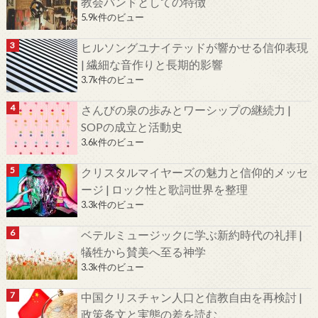
教会バンドとしての特徴
5.9k件のビュー
ヒルソングユナイテッドが響かせる信仰表現
| 繊細な音作りと長期的影響
3.7k件のビュー
さんびの泉の歩みとワーシップの継続力 |
SOPの成立と活動史
3.6k件のビュー
クリスタルマイヤーズの魅力と信仰的メッセ
ージ | ロック性と歌詞世界を整理
3.3k件のビュー
ベテルミュージックに学ぶ新約時代の礼拝 |
犠牲から賛美へ至る神学
3.3k件のビュー
中国クリスチャン人口と信教自由を再検討 |
政策条文と実態の差を読む