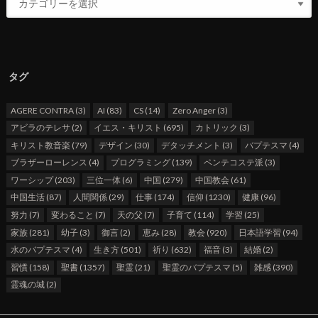
タグ
AGERE CONTRA
(3)
AI
(83)
CS
(14)
Zero Anger
(3)
アビラのテレサ
(2)
イエス・キリスト
(695)
カトリック
(3)
キリスト教音楽
(79)
デザイン
(30)
デタッチメント
(3)
バプテスマ
(4)
ブラザーローレンス
(4)
プログラミング
(139)
ペンテコステ派
(3)
ワーシップ
(203)
三位一体
(6)
中国
(279)
中国教会
(61)
中国生活
(87)
人間関係
(29)
仕事
(174)
信仰
(1230)
健康
(96)
努力
(7)
変わること
(7)
天の父
(7)
子育て
(114)
学習
(25)
家族
(281)
幼子
(3)
御言
(2)
恵み
(28)
教会
(920)
日本語学習
(94)
水のバプテスマ
(4)
生き方
(501)
祈り
(632)
福音
(3)
結婚
(2)
習慣
(158)
聖書
(1357)
聖霊
(21)
聖霊のバプテスマ
(5)
雑感
(390)
霊魂の城
(2)