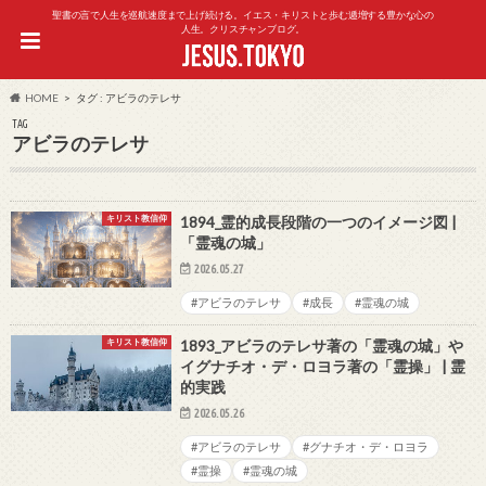
聖書の言で人生を巡航速度まで上げ続ける。イエス・キリストと歩む逓増する豊かな心の
人生。クリスチャンブログ。
HOME
タグ : アビラのテレサ
TAG
アビラのテレサ
キリスト教信仰
1894_霊的成長段階の一つのイメージ図 |
「霊魂の城」
2026.05.27
#アビラのテレサ
#成長
#霊魂の城
キリスト教信仰
1893_アビラのテレサ著の「霊魂の城」や
イグナチオ・デ・ロヨラ著の「霊操」 | 霊
的実践
2026.05.26
#アビラのテレサ
#グナチオ・デ・ロヨラ
#霊操
#霊魂の城