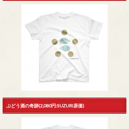
ぶどう酒の奇跡(2,080円:SUZURI原価)