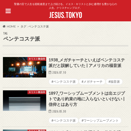
聖書の言で人生を巡航速度まで上げ続ける。イエス・キリストと歩む逓増する豊かな心の
人生。クリスチャンブログ。
HOME
タグ : ペンテコステ派
TAG
ペンテコステ派
キリスト教信仰
1938_メガチャーチといえばペンテコステ
派だと誤解していた | アメリカの福音派
2026.07.10
#ペンテコステ派
#メガチャーチ
#福音派
キリスト教信仰
1897_ワーシップムーブメントは出エジプ
トであり約束の地に入らないといけない |
信仰とはあり方
2026.05.30
#ペンテコステ派
#ワーシップムーブメント