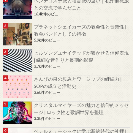
ペンテコステ派と福音派の違い｜私が他教派
との交流で学んだこと
16.4k件のビュー
プラネットシェイカーズの教会性と音楽性 |
教会バンドとしての特徴
5.9k件のビュー
ヒルソングユナイテッドが響かせる信仰表現
| 繊細な音作りと長期的影響
3.7k件のビュー
さんびの泉の歩みとワーシップの継続力 |
SOPの成立と活動史
3.6k件のビュー
クリスタルマイヤーズの魅力と信仰的メッセ
ージ | ロック性と歌詞世界を整理
3.3k件のビュー
ベテルミュージックに学ぶ新約時代の礼拝 |