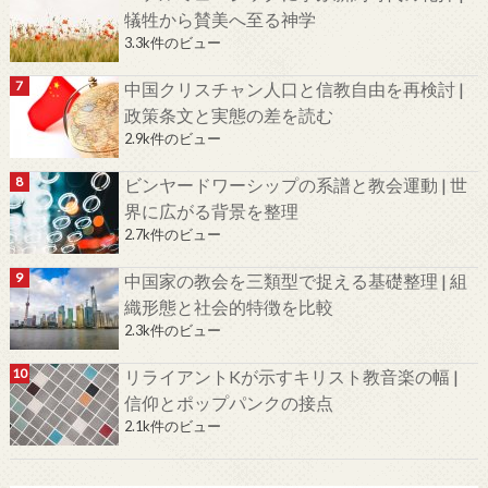
犠牲から賛美へ至る神学
3.3k件のビュー
中国クリスチャン人口と信教自由を再検討 |
政策条文と実態の差を読む
2.9k件のビュー
ビンヤードワーシップの系譜と教会運動 | 世
界に広がる背景を整理
2.7k件のビュー
中国家の教会を三類型で捉える基礎整理 | 組
織形態と社会的特徴を比較
2.3k件のビュー
リライアントKが示すキリスト教音楽の幅 |
信仰とポップパンクの接点
2.1k件のビュー