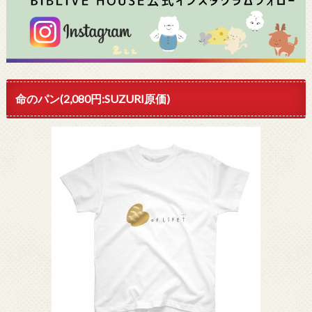
命のパン(2,080円:SUZURI原価)