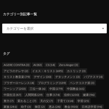
カテゴリー別記事一覧
タグ
AGERE CONTRA
(3)
AI
(83)
CS
(14)
Zero Anger
(3)
アビラのテレサ
(2)
イエス・キリスト
(695)
カトリック
(3)
キリスト教音楽
(79)
デザイン
(30)
デタッチメント
(3)
バプテスマ
(4)
ブラザーローレンス
(4)
プログラミング
(139)
ペンテコステ派
(3)
ワーシップ
(203)
三位一体
(6)
中国
(279)
中国教会
(61)
中国生活
(87)
人間関係
(29)
仕事
(174)
信仰
(1230)
健康
(96)
努力
(7)
変わること
(7)
天の父
(7)
子育て
(114)
学習
(25)
家族
(281)
幼子
(3)
御言
(2)
恵み
(28)
教会
(920)
日本語学習
(94)