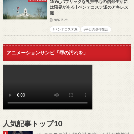
キリスト教信仰
1896_パブリックな礼拝中心の信仰生活に
は限界がある | ペンテコステ派のアキレス
腱
2026.05.29
#ペンテコステ派
#平日の信仰生活
アニメーションサンビ「罪の汚れを」
人気記事トップ10