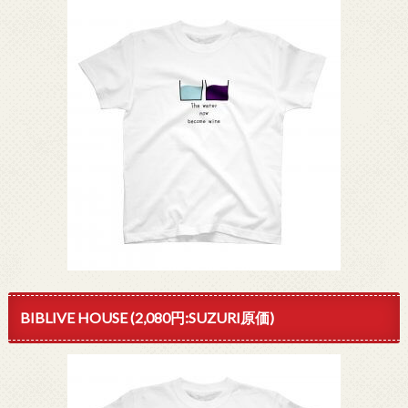
BIBLIVE HOUSE (2,080円:SUZURI原価)