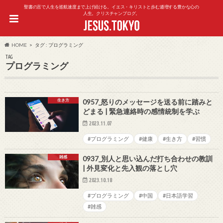
聖書の言で人生を巡航速度まで上げ続ける。イエス・キリストと歩む逓増する豊かな心の
人生。クリスチャンブログ。
HOME
タグ : プログラミング
TAG
プログラミング
生き方
0957_怒りのメッセージを送る前に踏みと
どまる | 緊急連絡時の感情統制を学ぶ
2023.11.07
#プログラミング
#健康
#生き方
#習慣
雑感
0937_別人と思い込んだ打ち合わせの教訓
| 外見変化と先入観の落とし穴
2023.10.18
#プログラミング
#中国
#日本語学習
#雑感