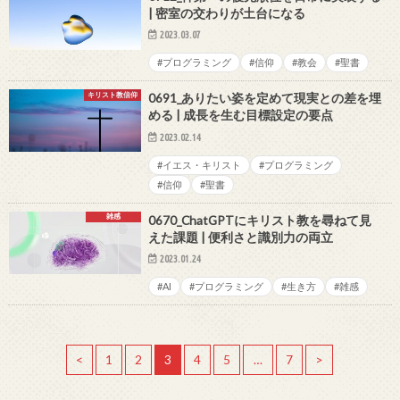
| 密室の交わりが土台になる
2023.03.07
#プログラミング
#信仰
#教会
#聖書
キリスト教信仰
0691_ありたい姿を定めて現実との差を埋
める | 成長を生む目標設定の要点
2023.02.14
#イエス・キリスト
#プログラミング
#信仰
#聖書
雑感
0670_ChatGPTにキリスト教を尋ねて見
えた課題 | 便利さと識別力の両立
2023.01.24
#AI
#プログラミング
#生き方
#雑感
<
1
2
3
4
5
…
7
>