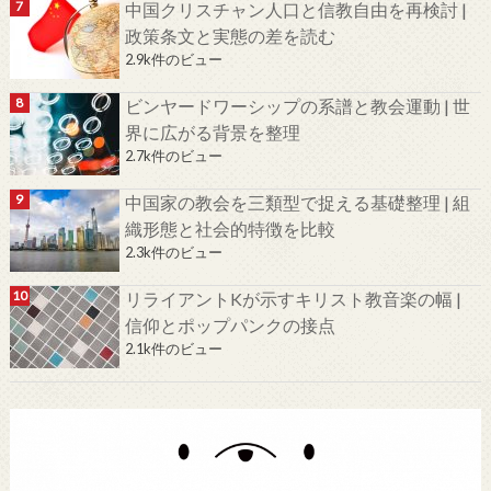
中国クリスチャン人口と信教自由を再検討 |
政策条文と実態の差を読む
2.9k件のビュー
ビンヤードワーシップの系譜と教会運動 | 世
界に広がる背景を整理
2.7k件のビュー
中国家の教会を三類型で捉える基礎整理 | 組
織形態と社会的特徴を比較
2.3k件のビュー
リライアントKが示すキリスト教音楽の幅 |
信仰とポップパンクの接点
2.1k件のビュー