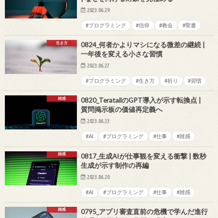
2023.06.29
#プログラミング
#信仰
#教会
#聖書
生き方
0824_何者かよりマシになる微差の継続 |
一年後を変える小さな習慣
2023.06.27
#プログラミング
#生き方
#祈り
#習慣
雑感
0820_TeratailのGPT導入が示す転換点 |
質問掲示板の価値再定義へ
2023.06.23
#AI
#プログラミング
#仕事
#雑感
雑感
0817_生成AIが仕事観を変える衝撃 | 数秒
生成が示す制作の再編
2023.06.20
#AI
#プログラミング
#仕事
#雑感
雑感
0795_アプリ審査直前の危機で学んだ進行