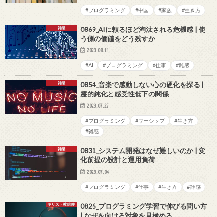
#プログラミング
#中国
#家族
#生き方
雑感
0869_AIに頼るほど淘汰される危機感 | 使
う側の価値をどう残すか
2023.08.11
#AI
#プログラミング
#仕事
#雑感
雑感
0854_音楽で感動しない心の硬化を探る |
霊的鈍化と感受性低下の関係
2023.07.27
#プログラミング
#ワーシップ
#生き方
#雑感
雑感
0831_システム開発はなぜ難しいのか | 変
化前提の設計と運用負荷
2023.07.04
#プログラミング
#仕事
#生き方
#雑感
キリスト教信仰
0826_プログラミング学習で伸びる問い方
| なぜを向ける対象を見極める