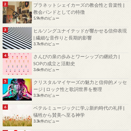
プラネットシェイカーズの教会性と音楽性 |
教会バンドとしての特徴
5.9k件のビュー
ヒルソングユナイテッドが響かせる信仰表現
| 繊細な音作りと長期的影響
3.7k件のビュー
さんびの泉の歩みとワーシップの継続力 |
SOPの成立と活動史
3.6k件のビュー
クリスタルマイヤーズの魅力と信仰的メッセ
ージ | ロック性と歌詞世界を整理
3.3k件のビュー
ベテルミュージックに学ぶ新約時代の礼拝 |
犠牲から賛美へ至る神学
3.3k件のビュー